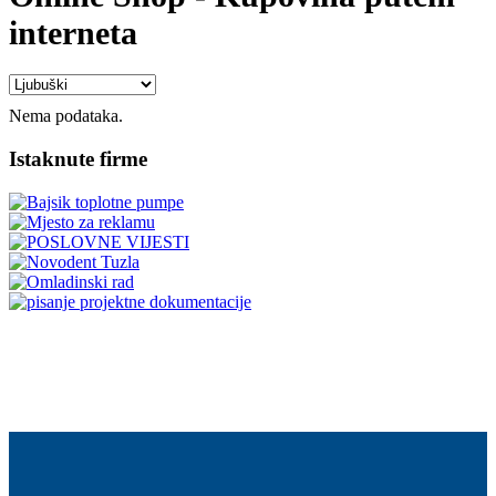
interneta
Nema podataka.
Istaknute firme