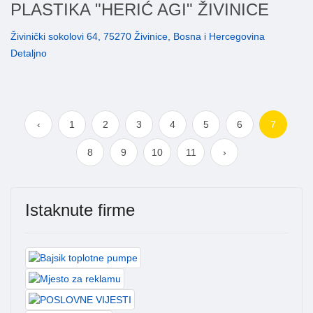
PLASTIKA "HERIĆ AGI" ŽIVINICE
Živinički sokolovi 64, 75270 Živinice, Bosna i Hercegovina
Detaljno
‹
1
2
3
4
5
6
7
8
9
10
11
›
Istaknute firme