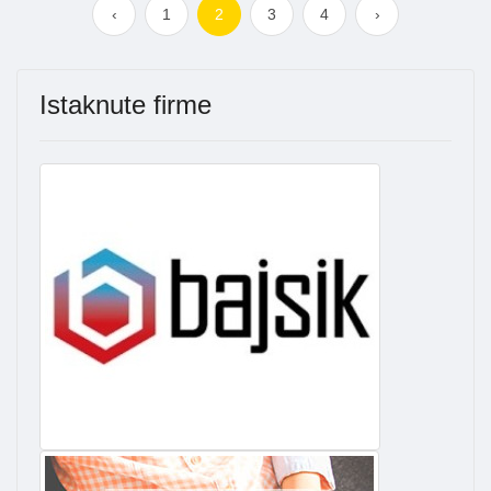
‹
1
2
3
4
›
Istaknute firme