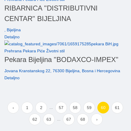
RIBARNICA "DISTRIBUTIVNI
CENTAR" BIJELJINA
, Bijeljina
Detaljno
Prehrana Pekara Piće Životni stil
Pekara Bijeljina "BODAXCO-IMPEX"
Jovana Kranstanskog 22, 76300 Bijeljina, Bosna i Hercegovina
Detaljno
...
‹
1
2
57
58
59
60
61
...
62
63
67
68
›