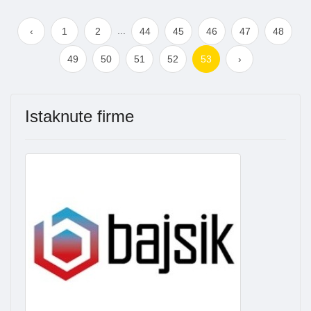
...
‹
1
2
44
45
46
47
48
49
50
51
52
53
›
Istaknute firme