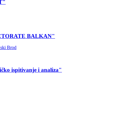
XT"
"NSPECTORATE BALKAN"
ski Brod
ko ispitivanje i analiza"