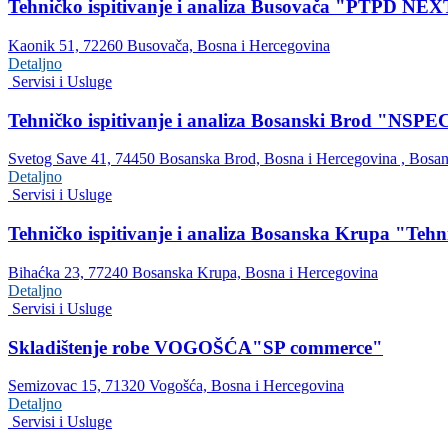
Tehničko ispitivanje i analiza Busovača "PTPD NE
Kaonik 51, 72260 Busovača, Bosna i Hercegovina
Detaljno
Servisi i Usluge
Tehničko ispitivanje i analiza Bosanski Brod 
Svetog Save 41, 74450 Bosanska Brod, Bosna i Hercegovina , Bosan
Detaljno
Servisi i Usluge
Tehničko ispitivanje i analiza Bosanska Krupa "Tehnič
Bihaćka 23, 77240 Bosanska Krupa, Bosna i Hercegovina
Detaljno
Servisi i Usluge
Skladištenje robe VOGOŠĆA"SP commerce"
Semizovac 15, 71320 Vogošća, Bosna i Hercegovina
Detaljno
Servisi i Usluge