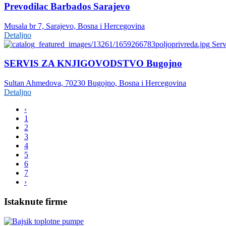
Prevodilac Barbados Sarajevo
Musala br 7, Sarajevo, Bosna i Hercegovina
Detaljno
Serv
SERVIS ZA KNJIGOVODSTVO Bugojno
Sultan Ahmedova, 70230 Bugojno, Bosna i Hercegovina
Detaljno
‹
1
2
3
4
5
6
7
›
Istaknute firme