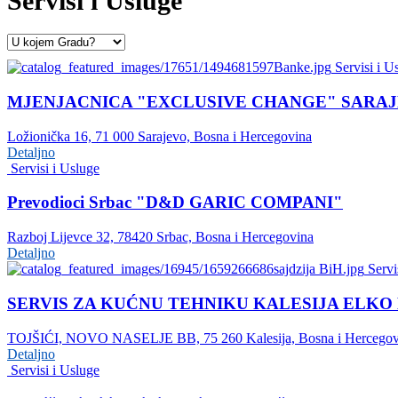
Servisi i Usluge
Servisi i U
MJENJACNICA "EXCLUSIVE CHANGE" SARA
Ložionička 16, 71 000 Sarajevo, Bosna i Hercegovina
Detaljno
Servisi i Usluge
Prevodioci Srbac "D&D GARIC COMPANI"
Razboj Lijevce 32, 78420 Srbac, Bosna i Hercegovina
Detaljno
Servi
SERVIS ZA KUĆNU TEHNIKU KALESIJA ELKO
TOJŠIĆI, NOVO NASELJE BB, 75 260 Kalesija, Bosna i Hercegov
Detaljno
Servisi i Usluge