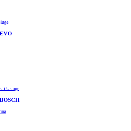
sluge
JEVO
si i Usluge
 BOSCH
ina