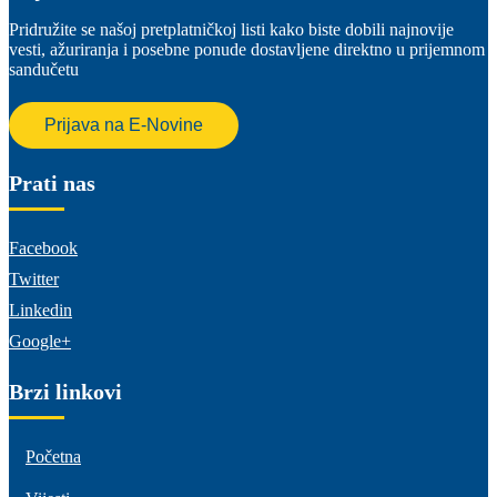
Pridružite se našoj pretplatničkoj listi kako biste dobili najnovije
vesti, ažuriranja i posebne ponude dostavljene direktno u prijemnom
sandučetu
Prijava na E-Novine
Prati nas
Facebook
Twitter
Linkedin
Google+
Brzi linkovi
Početna