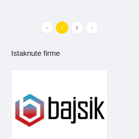
‹
1
2
›
Istaknute firme