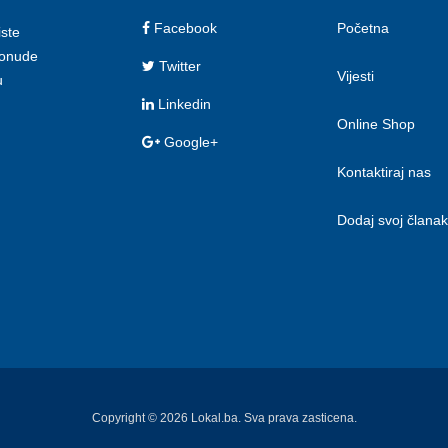
Facebook
Početna
iste
 ponude
Twitter
Vijesti
u
Linkedin
Online Shop
Google+
Kontaktiraj nas
Dodaj svoj članak
Copyright © 2026 Lokal.ba. Sva prava zasticena.