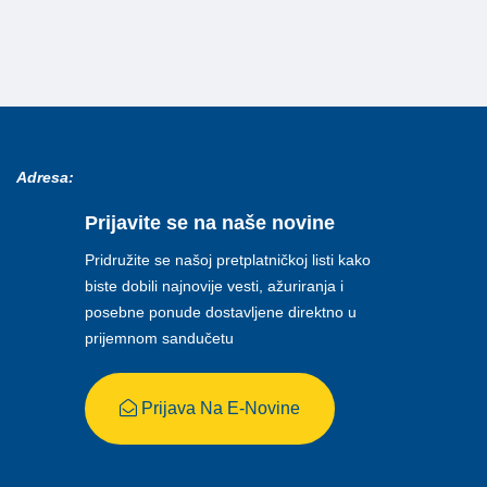
Adresa:
Prijavite se na naše novine
Pridružite se našoj pretplatničkoj listi kako
biste dobili najnovije vesti, ažuriranja i
posebne ponude dostavljene direktno u
prijemnom sandučetu
Prijava Na E-Novine