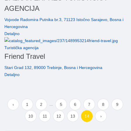
AGENCIJA
Vojvode Radomira Putnika br.3, 71123 Istočno Sarajevo, Bosna i
Hercegovina
Detaljno
Turistička agencija
Friend Travel
Stari Grad 132, 89000 Trebinje, Bosna i Hercegovina
Detaljno
...
‹
1
2
5
6
7
8
9
10
11
12
13
14
›