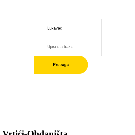
Pretraga
Vrtići-Obdaništa