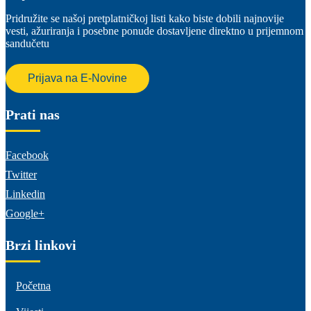
Pridružite se našoj pretplatničkoj listi kako biste dobili najnovije
vesti, ažuriranja i posebne ponude dostavljene direktno u prijemnom
sandučetu
Prijava na E-Novine
Prati nas
Facebook
Twitter
Linkedin
Google+
Brzi linkovi
Početna