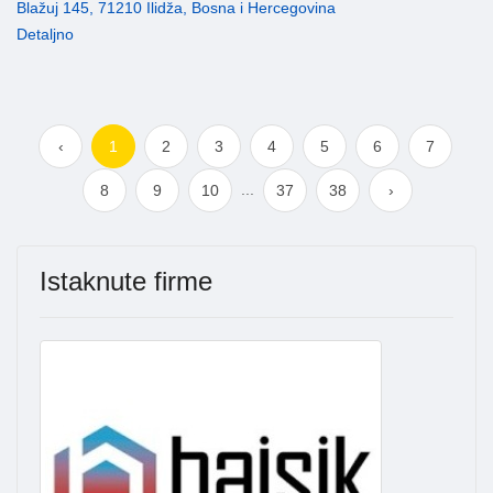
Blažuj 145, 71210 Ilidža, Bosna i Hercegovina
Detaljno
‹
1
2
3
4
5
6
7
...
8
9
10
37
38
›
Istaknute firme