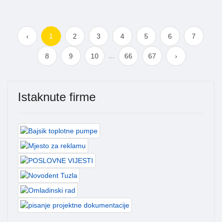
‹
1
2
3
4
5
6
7
...
8
9
10
66
67
›
Istaknute firme