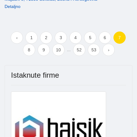
Detaljno
‹
1
2
3
4
5
6
7
...
8
9
10
52
53
›
Istaknute firme