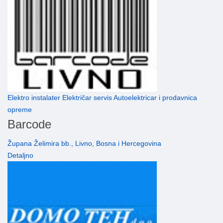
Elektro instalater Električar servis Autoelektricar i prodavnica
opreme
Barcode
Župana Želimira bb., Livno, Bosna i Hercegovina
Detaljno