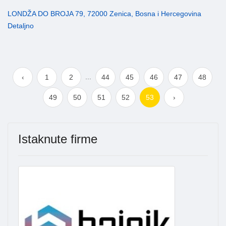
LONDŽA DO BROJA 79, 72000 Zenica, Bosna i Hercegovina
Detaljno
...
‹
1
2
44
45
46
47
48
49
50
51
52
53
›
Istaknute firme