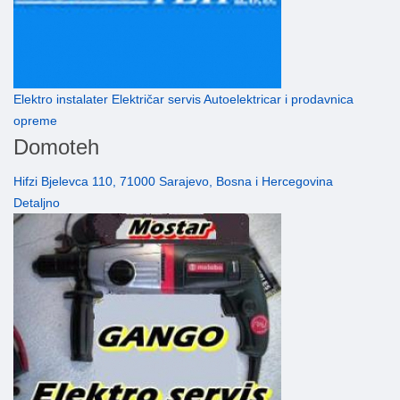
Elektro instalater Električar servis Autoelektricar i prodavnica
opreme
Domoteh
Hifzi Bjelevca 110, 71000 Sarajevo, Bosna i Hercegovina
Detaljno