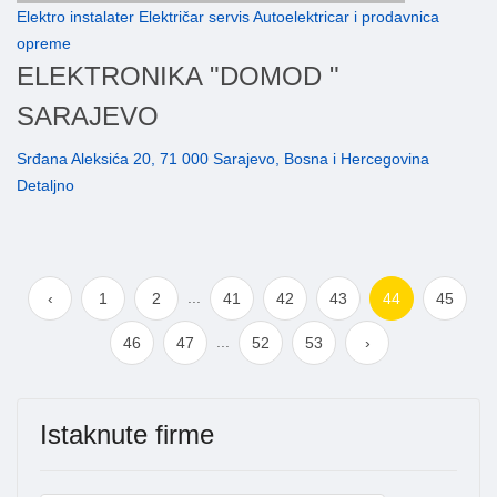
Elektro instalater Električar servis Autoelektricar i prodavnica
opreme
ELEKTRONIKA "DOMOD "
SARAJEVO
Srđana Aleksića 20, 71 000 Sarajevo, Bosna i Hercegovina
Detaljno
...
‹
1
2
41
42
43
44
45
...
46
47
52
53
›
Istaknute firme