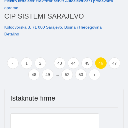
Elektro instalater Električar servis Autoelektricar i prodavnica
opreme
CIP SISTEMI SARAJEVO
Kolodvorska 3, 71 000 Sarajevo, Bosna i Hercegovina
Detaljno
...
‹
1
2
43
44
45
46
47
...
48
49
52
53
›
Istaknute firme