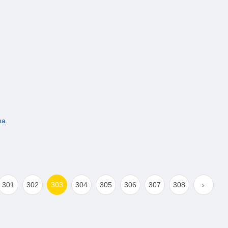
na
301
302
303
304
305
306
307
308
›