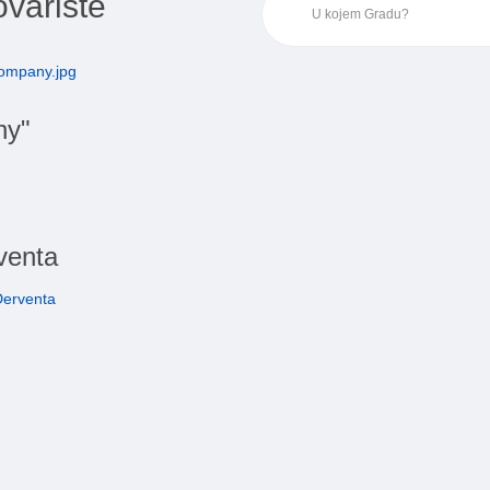
ovarište
ny"
venta
Derventa