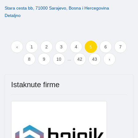
Stara cesta bb, 71000 Sarajevo, Bosna i Hercegovina
Detaljno
‹
1
2
3
4
5
6
7
...
8
9
10
42
43
›
Istaknute firme