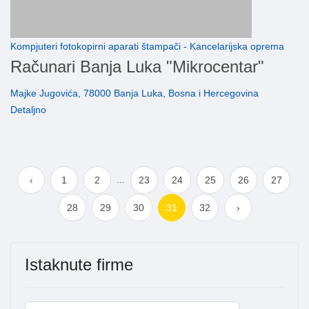
Kompjuteri fotokopirni aparati štampači - Kancelarijska oprema
Računari Banja Luka "Mikrocentar"
Majke Jugovića, 78000 Banja Luka, Bosna i Hercegovina
Detaljno
...
‹
1
2
23
24
25
26
27
28
29
30
31
32
›
Istaknute firme