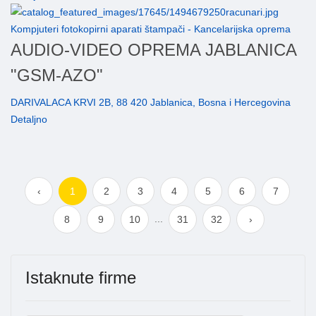
Kompjuteri fotokopirni aparati štampači - Kancelarijska oprema
AUDIO-VIDEO OPREMA JABLANICA
"GSM-AZO"
DARIVALACA KRVI 2B, 88 420 Jablanica, Bosna i Hercegovina
Detaljno
‹
1
2
3
4
5
6
7
...
8
9
10
31
32
›
Istaknute firme