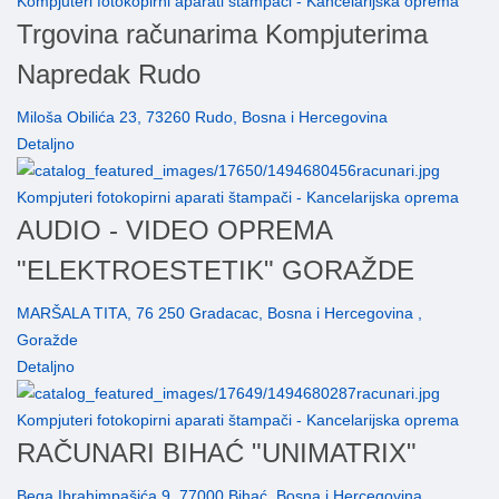
Kompjuteri fotokopirni aparati štampači - Kancelarijska oprema
Trgovina računarima Kompjuterima
Napredak Rudo
Miloša Obilića 23, 73260 Rudo, Bosna i Hercegovina
Detaljno
Kompjuteri fotokopirni aparati štampači - Kancelarijska oprema
AUDIO - VIDEO OPREMA
"ELEKTROESTETIK" GORAŽDE
MARŠALA TITA, 76 250 Gradacac, Bosna i Hercegovina ,
Goražde
Detaljno
Kompjuteri fotokopirni aparati štampači - Kancelarijska oprema
RAČUNARI BIHAĆ "UNIMATRIX"
Bega Ibrahimpašića 9, 77000 Bihać, Bosna i Hercegovina