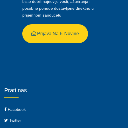
biste dobili najnovije vesti, ažuriranja i
posebne ponude dostavljene direktno u
prijemnom sandučetu
Prijava Na E-Novine
Prati nas
Facebook
Twitter