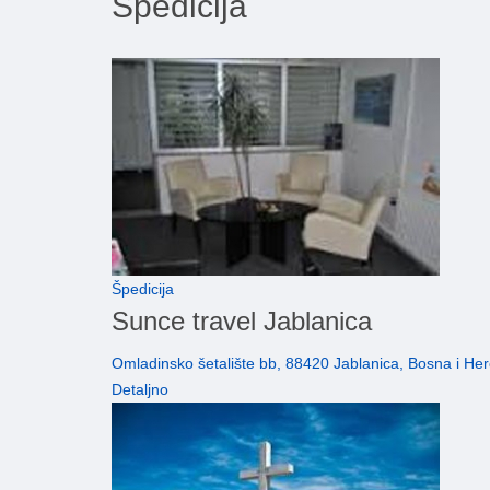
Špedicija
Špedicija
Sunce travel Jablanica
Omladinsko šetalište bb, 88420 Jablanica, Bosna i He
Detaljno