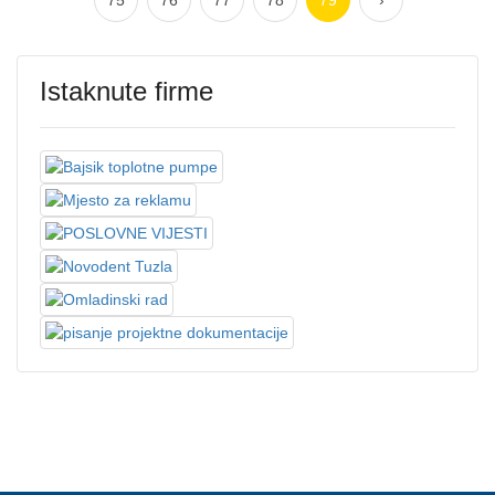
75
76
77
78
79
›
Istaknute firme