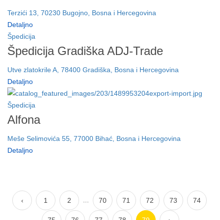
Terzići 13, 70230 Bugojno, Bosna i Hercegovina
Detaljno
Špedicija
Špedicija Gradiška ADJ-Trade
Utve zlatokrile A, 78400 Gradiška, Bosna i Hercegovina
Detaljno
Špedicija
Alfona
Meše Selimovića 55, 77000 Bihać, Bosna i Hercegovina
Detaljno
...
‹
1
2
70
71
72
73
74