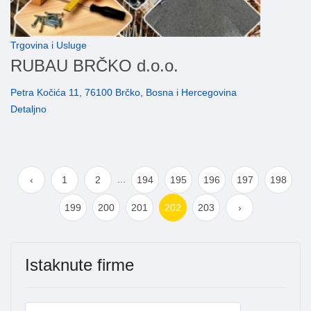
Trgovina i Usluge
RUBAU BRČKO d.o.o.
Petra Kočića 11, 76100 Brčko, Bosna i Hercegovina
Detaljno
...
‹
1
2
194
195
196
197
198
199
200
201
202
203
›
Istaknute firme