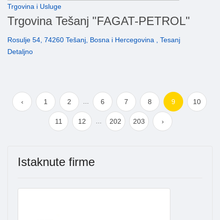
Trgovina i Usluge
Trgovina Tešanj "FAGAT-PETROL"
Rosulje 54, 74260 Tešanj, Bosna i Hercegovina , Tesanj
Detaljno
...
‹
1
2
6
7
8
9
10
...
11
12
202
203
›
Istaknute firme