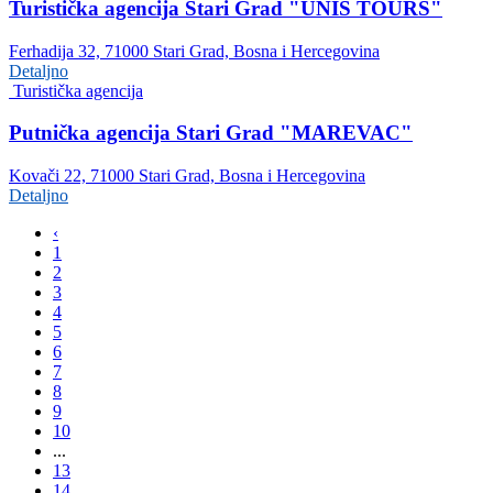
Turistička agencija Stari Grad "UNIS TOURS"
Ferhadija 32, 71000 Stari Grad, Bosna i Hercegovina
Detaljno
Turistička agencija
Putnička agencija Stari Grad "MAREVAC"
Kovači 22, 71000 Stari Grad, Bosna i Hercegovina
Detaljno
‹
1
2
3
4
5
6
7
8
9
10
...
13
14