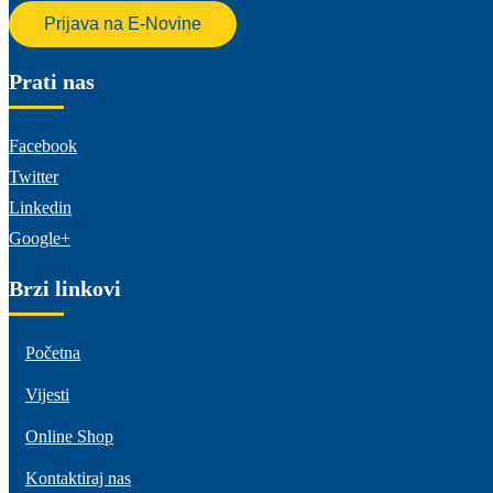
Prijava na E-Novine
Prati nas
Facebook
Twitter
Linkedin
Google+
Brzi linkovi
Početna
Vijesti
Online Shop
Kontaktiraj nas