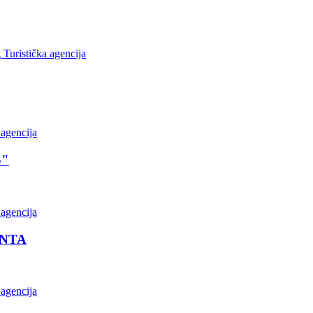
Turistička agencija
 agencija
S"
 agencija
ENTA
 agencija