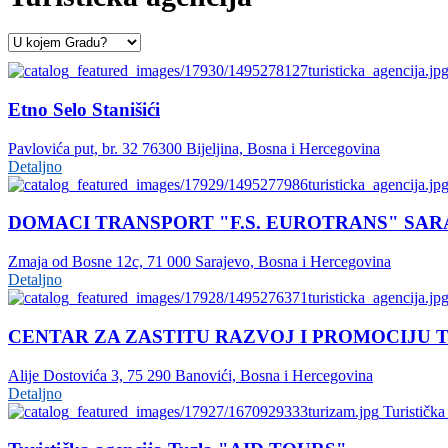
Etno Selo Stanišići
Pavlovića put, br. 32 76300 Bijeljina, Bosna i Hercegovina
Detaljno
DOMACI TRANSPORT "F.S. EUROTRANS" SA
Zmaja od Bosne 12c, 71 000 Sarajevo, Bosna i Hercegovina
Detaljno
CENTAR ZA ZASTITU RAZVOJ I PROMOCIJU 
Alije Dostovića 3, 75 290 Banovići, Bosna i Hercegovina
Detaljno
Turistička