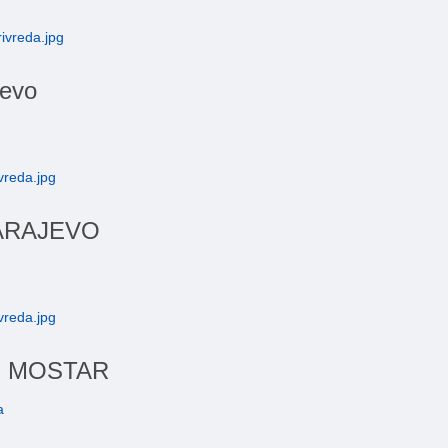
jevo
SARAJEVO
" MOSTAR
a