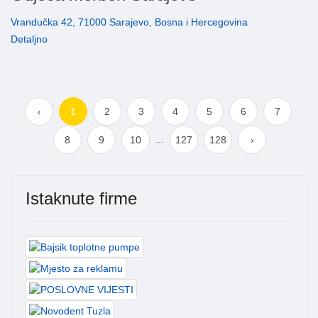
Vrandučka 42, 71000 Sarajevo, Bosna i Hercegovina
Detaljno
‹
1
2
3
4
5
6
7
...
8
9
10
127
128
›
Istaknute firme