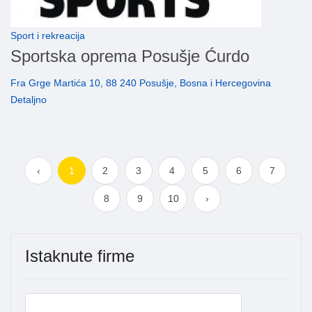
Sport i rekreacija
Sportska oprema Posušje Ćurdo
Fra Grge Martića 10, 88 240 Posušje, Bosna i Hercegovina
Detaljno
‹
1
2
3
4
5
6
7
8
9
10
›
Istaknute firme