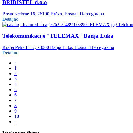
BRIDISTEL d.o.o
Bosne srebrne 16, 76100 Brčko, Bosna i Hercegovina
Detaljno
Telekom
Telekomunikacije "TELEMAX" Banja Luka
Kralja Petra II 17, 78000 Banja Luka, Bosna i Hercegovina
Detaljno
‹
1
2
3
4
5
6
7
8
9
10
›