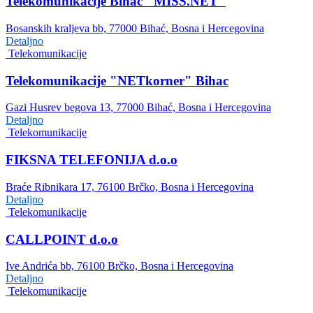
Telekomunikacije Bihać "MISS.NET"
Bosanskih kraljeva bb, 77000 Bihać, Bosna i Hercegovina
Detaljno
Telekomunikacije
Telekomunikacije "NETkorner" Bihac
Gazi Husrev begova 13, 77000 Bihać, Bosna i Hercegovina
Detaljno
Telekomunikacije
FIKSNA TELEFONIJA d.o.o
Braće Ribnikara 17, 76100 Brčko, Bosna i Hercegovina
Detaljno
Telekomunikacije
CALLPOINT d.o.o
Ive Andrića bb, 76100 Brčko, Bosna i Hercegovina
Detaljno
Telekomunikacije