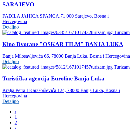
SARAJEVO
FADILA JAHICA SPANCA,71 000 Sarajevo, Bosna i
Hercegovina
Detaljno
Turizam
Kino Dvorane "OSKAR FILM" BANJA LUKA
Banja Milosavljevića 66, 78000 Banja Luka, Bosna i Hercegovina
Detaljno
Turizam
Turistička agencija Euroline Banja Luka
Kralja Petra I Karašorševića 124, 78000 Banja Luka, Bosna i
Hercegovina
Detaljno
‹
1
2
›