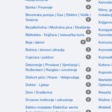
Kancelar
Banka i Finansije
0
Klima, gr
Benzinska pumpa | Gas | Elektro | Vodik |
Instalaci
Solarna
0
Knjigovo
Bezalkoholna i Alkoholna pica i Destilarije
Kompjute
0
Biblioteka - Knjižara | Izdavačka kuća
Kancela
0
Boje i lakovi
0
Komunal
Bolnice i domovi zdravlja
2
Kozmetic
Cvjećara i pokloni
0
Kozmeti
Dekoracije | Proslave | Vjenčanja |
Kultura 
Rođendani | Razglas i ozvučenje
0
Kupovin
Diskont pića i Hrane - Veleprodaja
0
Marketi
Doktor - Ljekar
0
Optimiza
Dom i Građevina
0
Masaža i
Drzavne institucije i udruzenja
0
Mašine i 
Elektro instalater Električar servis
Mobiteli