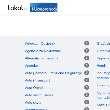
Advokat - Odvjetnik
0
Građevin
Agencija za Nekretnine
0
Građevin
Alternativna medicina
0
Higijena
Apoteke
0
Hoteli
Auto | Životno | Penziono Osiguranje
0
Industri
oprema
Auto i Transport
0
Inox - 
Auto Otpad
0
Izgradnj
Auto salon i servis
0
montaž
Auto škola
0
Kafići i 
Autoprevoznik
0