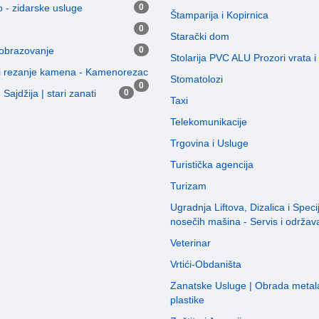
 - zidarske usluge
0
Štamparija i Kopirnica
0
Starački dom
 obrazovanje
0
Stolarija PVC ALU Prozori vrata 
i rezanje kamena - Kamenorezac
Stomatolozi
0
Sajdžija | stari zanati
0
Taxi
Telekomunikacije
Trgovina i Usluge
Turistička agencija
Turizam
Ugradnja Liftova, Dizalica i Speci
nosečih mašina - Servis i održav
Veterinar
Vrtići-Obdaništa
Zanatske Usluge | Obrada metala
plastike