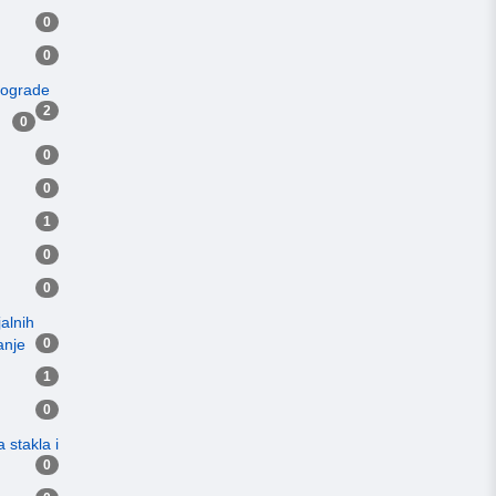
0
0
i ograde
2
0
0
0
1
0
0
jalnih
anje
0
1
0
 stakla i
0