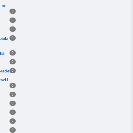
e od
0
0
0
obila
0
eka
0
0
Grede
0
aci i
0
0
0
0
2
0