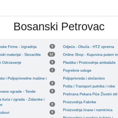
Bosanski Petrovac
ske Firme - Izgradnja
0
Odjeća - Obuča - HTZ oprema
ski materijal - Stovarište
12
Online Shop - Kupovina putem in
 i Odrzavanje
0
Plastika i Proizvodnja ambalaže
1
Pogrebne usluge
jske i Poljoprivredne mašine i
Poljoprivreda i stočarstvo
0
Pošta i Transport putnika i robe
Kovane ograde - Tende
0
Prehrana Pekara Piće Životni stil
a kuća i zgrada - Zidarske i
Proizvodnja Fabrike
ne
0
Proizvodnja hrane i namirnica
klubovi
0
Proizvodnja I prodaja kuhinja i