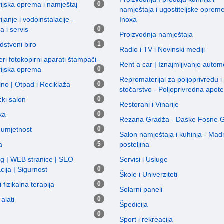
ijska oprema i namještaj
0
namještaja i ugostiteljske oprem
ijanje i vodoinstalacije -
Inoxa
ja i servis
0
Proizvodnja namještaja
dstveni biro
1
Radio i TV i Novinski mediji
ri fotokopirni aparati štampači -
Rent a car | Iznajmljivanje autom
rijska oprema
0
Repromaterijal za poljoprivredu i
no | Otpad i Reciklaža
0
stočarstvo - Poljoprivredna apot
ki salon
0
Restorani i Vinarije
ka
0
Rezana Gradža - Daske Fosne 
i umjetnost
0
Salon namještaja i kuhinja - Madr
a
5
posteljina
ng | WEB stranice | SEO
Servisi i Usluge
cija | Sigurnost
0
Škole i Univerziteti
 fizikalna terapija
0
Solarni paneli
alati
0
Špedicija
0
Sport i rekreacija