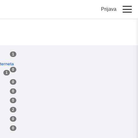
Prijava
1
terneta
0
1
0
0
0
2
0
0