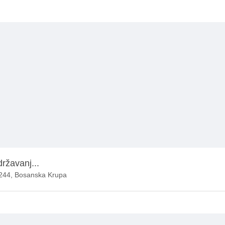
državanj...
7244, Bosanska Krupa