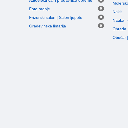
Autoelektricar i prodavnica opreme
0
Molersko
Foto radnje
0
Nakit
Frizerski salon | Salon ljepote
0
Nauka i
Građevinska limarija
0
Obrada 
Obućar | 