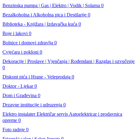
Benzinska pumpa | Gas | Elektro | Vodik | Solarna
0
Bezalkoholna i Alkoholna pica i Destilarije
0
Biblioteka - Knjižara | Izdavačka kuća
0
Boje i lakovi
0
Bolnice i domovi zdravlja
0
Cvjećara i pokloni
0
Dekoracije | Proslave | Vjenčanja | Rođendani | Razglas i ozvučenje
0
Diskont pića i Hrane - Veleprodaja
0
Doktor - Ljekar
0
Dom i Građevina
0
Drzavne institucije i udruzenja
0
Elektro instalater Električar servis Autoelektricar i prodavnica
opreme
0
Foto radnje
0
Frizerski salon | Salon ljepote
0