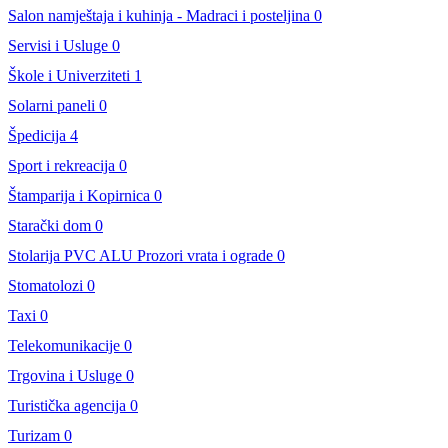
Salon namještaja i kuhinja - Madraci i posteljina
0
Servisi i Usluge
0
Škole i Univerziteti
1
Solarni paneli
0
Špedicija
4
Sport i rekreacija
0
Štamparija i Kopirnica
0
Starački dom
0
Stolarija PVC ALU Prozori vrata i ograde
0
Stomatolozi
0
Taxi
0
Telekomunikacije
0
Trgovina i Usluge
0
Turistička agencija
0
Turizam
0