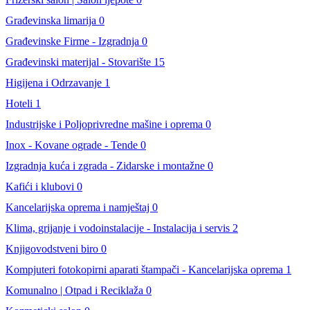
Građevinska limarija
0
Građevinske Firme - Izgradnja
0
Građevinski materijal - Stovarište
15
Higijena i Odrzavanje
1
Hoteli
1
Industrijske i Poljoprivredne mašine i oprema
0
Inox - Kovane ograde - Tende
0
Izgradnja kuća i zgrada - Zidarske i montažne
0
Kafići i klubovi
0
Kancelarijska oprema i namještaj
0
Klima, grijanje i vodoinstalacije - Instalacija i servis
2
Knjigovodstveni biro
0
Kompjuteri fotokopirni aparati štampači - Kancelarijska oprema
1
Komunalno | Otpad i Reciklaža
0