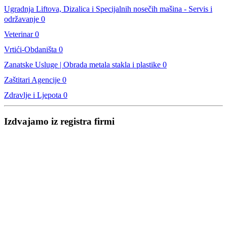
Ugradnja Liftova, Dizalica i Specijalnih nosečih mašina - Servis i
održavanje
0
Veterinar
0
Vrtići-Obdaništa
0
Zanatske Usluge | Obrada metala stakla i plastike
0
Zaštitari Agencije
0
Zdravlje i Ljepota
0
Izdvajamo iz registra firmi