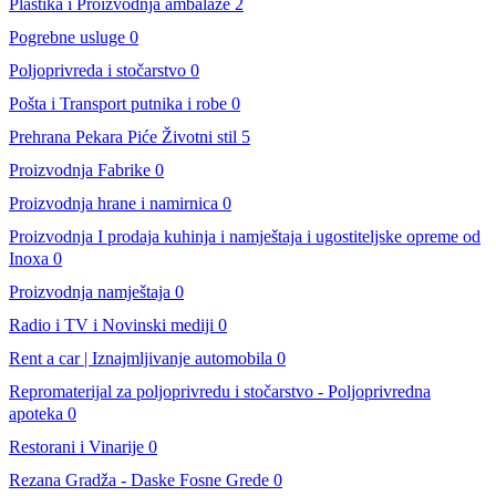
Plastika i Proizvodnja ambalaže
2
Pogrebne usluge
0
Poljoprivreda i stočarstvo
0
Pošta i Transport putnika i robe
0
Prehrana Pekara Piće Životni stil
5
Proizvodnja Fabrike
0
Proizvodnja hrane i namirnica
0
Proizvodnja I prodaja kuhinja i namještaja i ugostiteljske opreme od
Inoxa
0
Proizvodnja namještaja
0
Radio i TV i Novinski mediji
0
Rent a car | Iznajmljivanje automobila
0
Repromaterijal za poljoprivredu i stočarstvo - Poljoprivredna
apoteka
0
Restorani i Vinarije
0
Rezana Gradža - Daske Fosne Grede
0