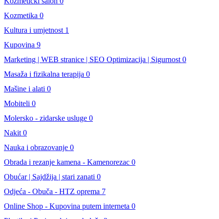
Kozmeticki salon
0
Kozmetika
0
Kultura i umjetnost
1
Kupovina
9
Marketing | WEB stranice | SEO Optimizacija | Sigurnost
0
Masaža i fizikalna terapija
0
Mašine i alati
0
Mobiteli
0
Molersko - zidarske usluge
0
Nakit
0
Nauka i obrazovanje
0
Obrada i rezanje kamena - Kamenorezac
0
Obućar | Sajdžija | stari zanati
0
Odjeća - Obuča - HTZ oprema
7
Online Shop - Kupovina putem interneta
0