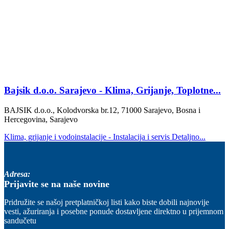
Bajsik d.o.o. Sarajevo - Klima, Grijanje, Toplotne...
BAJSIK d.o.o., Kolodvorska br.12, 71000 Sarajevo, Bosna i
Hercegovina, Sarajevo
Klima, grijanje i vodoinstalacije - Instalacija i servis
Detaljno...
Adresa:
Prijavite se na naše novine
Pridružite se našoj pretplatničkoj listi kako biste dobili najnovije
vesti, ažuriranja i posebne ponude dostavljene direktno u prijemnom
sandučetu