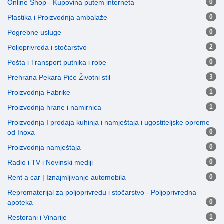
Online Shop - Kupovina putem interneta
0
Plastika i Proizvodnja ambalaže
0
Pogrebne usluge
0
Poljoprivreda i stočarstvo
2
Pošta i Transport putnika i robe
0
Prehrana Pekara Piće Životni stil
3
Proizvodnja Fabrike
1
Proizvodnja hrane i namirnica
1
Proizvodnja I prodaja kuhinja i namještaja i ugostiteljske opreme
od Inoxa
0
Proizvodnja namještaja
0
Radio i TV i Novinski mediji
0
Rent a car | Iznajmljivanje automobila
0
Repromaterijal za poljoprivredu i stočarstvo - Poljoprivredna
apoteka
0
Restorani i Vinarije
1