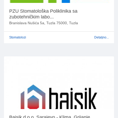
PZU Stomatološka Poliklinika sa
zubotehničkim labo...
Branislava Nušića 5a, Tuzla 75000, Tuzla
Stomatolozi
Detaljno...
Bajsik d.o.o. Sarajevo - Klima, Grijanje,