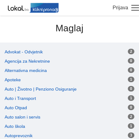
Prijava
Maglaj
Advokat - Odvjetnik
2
Agencija za Nekretnine
0
Alternativna medicina
0
Apoteke
1
Auto | Životno | Penziono Osiguranje
0
Auto i Transport
1
Auto Otpad
0
Auto salon i servis
2
Auto škola
1
Autoprevoznik
3