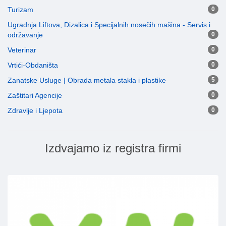
Turizam
0
Ugradnja Liftova, Dizalica i Specijalnih nosečih mašina - Servis i
održavanje
0
Veterinar
0
Vrtići-Obdaništa
0
Zanatske Usluge | Obrada metala stakla i plastike
5
Zaštitari Agencije
0
Zdravlje i Ljepota
0
Izdvajamo iz registra firmi