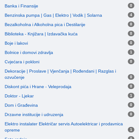
Banka i Finansije
0
Benzinska pumpa | Gas | Elektro | Vodik | Solarna
4
Bezalkoholna i Alkoholna pica i Destilarije
0
Biblioteka - Knjižara | Izdavačka kuća
0
Boje i lakovi
0
Bolnice i domovi zdravlja
1
Cvjećara i pokloni
0
Dekoracije | Proslave | Vjenčanja | Rođendani | Razglas i
ozvučenje
0
Diskont pića i Hrane - Veleprodaja
0
Doktor - Ljekar
1
Dom i Građevina
0
Drzavne institucije i udruzenja
0
Elektro instalater Električar servis Autoelektricar i prodavnica
opreme
1