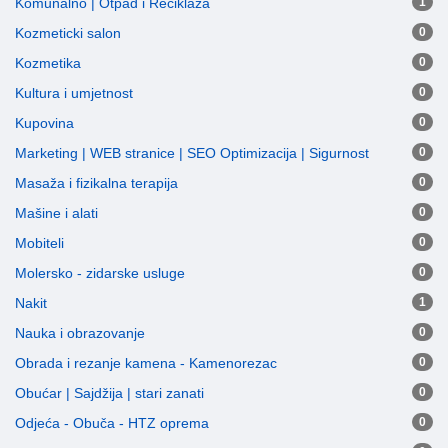
Komunalno | Otpad i Reciklaža
1
Kozmeticki salon
0
Kozmetika
0
Kultura i umjetnost
0
Kupovina
0
Marketing | WEB stranice | SEO Optimizacija | Sigurnost
0
Masaža i fizikalna terapija
0
Mašine i alati
0
Mobiteli
0
Molersko - zidarske usluge
0
Nakit
1
Nauka i obrazovanje
0
Obrada i rezanje kamena - Kamenorezac
0
Obućar | Sajdžija | stari zanati
0
Odjeća - Obuča - HTZ oprema
0