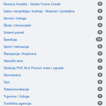
Rezana Gradža - Daske Fosne Grede
0
Salon namještaja i kuhinja - Madraci i posteljina
0
Servisi i Usluge
0
Škole i Univerziteti
0
Solarni paneli
0
Špedicija
14
Sport i rekreacija
0
Štamparija i Kopirnica
0
Starački dom
0
Stolarija PVC ALU Prozori vrata i ograde
1
Stomatolozi
0
Taxi
0
Telekomunikacije
0
Trgovina i Usluge
7
Turistička agencija
0