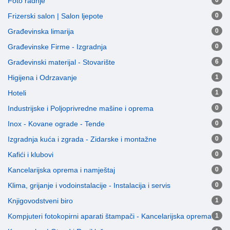
Foto radnje
0
Frizerski salon | Salon ljepote
0
Građevinska limarija
0
Građevinske Firme - Izgradnja
0
Građevinski materijal - Stovarište
6
Higijena i Odrzavanje
1
Hoteli
1
Industrijske i Poljoprivredne mašine i oprema
0
Inox - Kovane ograde - Tende
0
Izgradnja kuća i zgrada - Zidarske i montažne
0
Kafići i klubovi
0
Kancelarijska oprema i namještaj
0
Klima, grijanje i vodoinstalacije - Instalacija i servis
0
Knjigovodstveni biro
1
Kompjuteri fotokopirni aparati štampači - Kancelarijska oprema
1