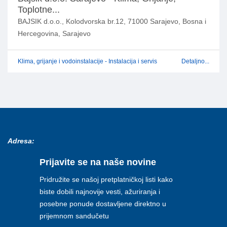
Toplotne...
BAJSIK d.o.o., Kolodvorska br.12, 71000 Sarajevo, Bosna i
Hercegovina, Sarajevo
Klima, grijanje i vodoinstalacije - Instalacija i servis
Detaljno...
Adresa:
Prijavite se na naše novine
Pridružite se našoj pretplatničkoj listi kako
biste dobili najnovije vesti, ažuriranja i
posebne ponude dostavljene direktno u
prijemnom sandučetu