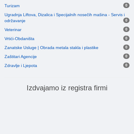
Turizam
0
Ugradnja Liftova, Dizalica i Specijalnih nosečih mašina - Servis i
održavanje
0
Veterinar
0
Vrtići-Obdaništa
0
Zanatske Usluge | Obrada metala stakla i plastike
0
Zaštitari Agencije
0
Zdravlje i Ljepota
0
Izdvajamo iz registra firmi