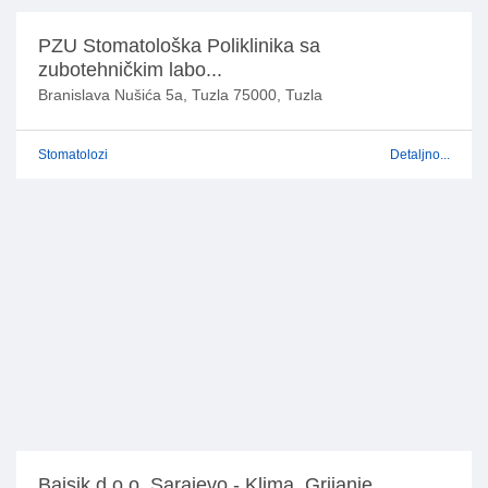
PZU Stomatološka Poliklinika sa
zubotehničkim labo...
Branislava Nušića 5a, Tuzla 75000, Tuzla
Stomatolozi
Detaljno...
Bajsik d.o.o. Sarajevo - Klima, Grijanje,