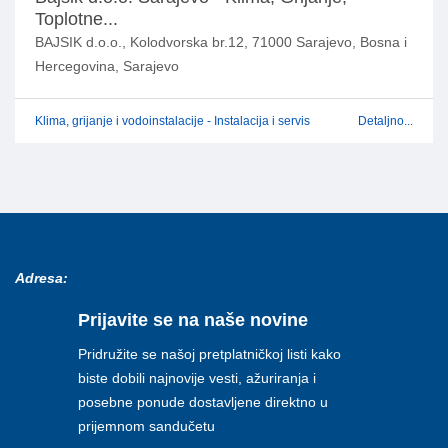
Toplotne...
BAJSIK d.o.o., Kolodvorska br.12, 71000 Sarajevo, Bosna i
Hercegovina, Sarajevo
Klima, grijanje i vodoinstalacije - Instalacija i servis
Detaljno...
Adresa:
Prijavite se na naše novine
Pridružite se našoj pretplatničkoj listi kako
biste dobili najnovije vesti, ažuriranja i
posebne ponude dostavljene direktno u
prijemnom sandučetu