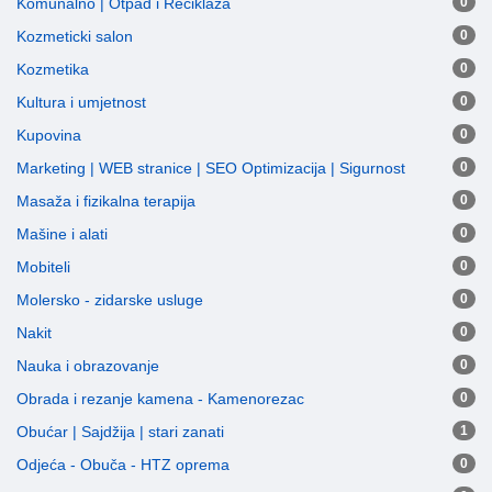
Komunalno | Otpad i Reciklaža
0
Kozmeticki salon
0
Kozmetika
0
Kultura i umjetnost
0
Kupovina
0
Marketing | WEB stranice | SEO Optimizacija | Sigurnost
0
Masaža i fizikalna terapija
0
Mašine i alati
0
Mobiteli
0
Molersko - zidarske usluge
0
Nakit
0
Nauka i obrazovanje
0
Obrada i rezanje kamena - Kamenorezac
0
Obućar | Sajdžija | stari zanati
1
Odjeća - Obuča - HTZ oprema
0