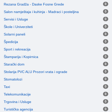
Rezana Gradža - Daske Fosne Grede
0
Salon namještaja i kuhinja - Madraci i posteljina
0
Servisi i Usluge
0
Škole i Univerziteti
0
Solarni paneli
0
Špedicija
0
Sport i rekreacija
0
Štamparija i Kopirnica
0
Starački dom
0
Stolarija PVC ALU Prozori vrata i ograde
0
Stomatolozi
0
Taxi
0
Telekomunikacije
0
Trgovina i Usluge
0
Turistička agencija
0