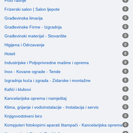
Foto radnje
0
Frizerski salon | Salon ljepote
0
Građevinska limarija
0
Građevinske Firme - Izgradnja
0
Građevinski materijal - Stovarište
0
Higijena i Odrzavanje
0
Hoteli
0
Industrijske i Poljoprivredne mašine i oprema
0
Inox - Kovane ograde - Tende
0
Izgradnja kuća i zgrada - Zidarske i montažne
0
Kafići i klubovi
0
Kancelarijska oprema i namještaj
0
Klima, grijanje i vodoinstalacije - Instalacija i servis
0
Knjigovodstveni biro
0
Kompjuteri fotokopirni aparati štampači - Kancelarijska oprema
0