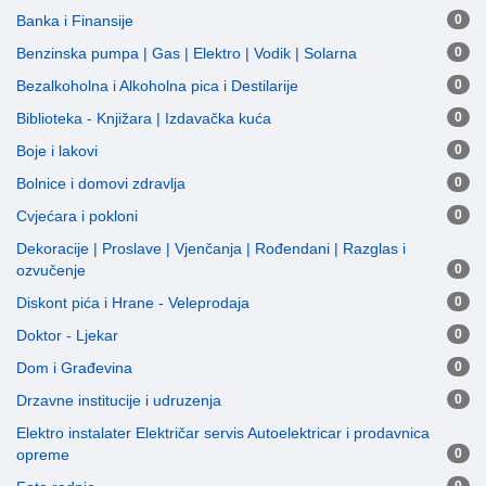
Banka i Finansije
0
Benzinska pumpa | Gas | Elektro | Vodik | Solarna
0
Bezalkoholna i Alkoholna pica i Destilarije
0
Biblioteka - Knjižara | Izdavačka kuća
0
Boje i lakovi
0
Bolnice i domovi zdravlja
0
Cvjećara i pokloni
0
Dekoracije | Proslave | Vjenčanja | Rođendani | Razglas i
ozvučenje
0
Diskont pića i Hrane - Veleprodaja
0
Doktor - Ljekar
0
Dom i Građevina
0
Drzavne institucije i udruzenja
0
Elektro instalater Električar servis Autoelektricar i prodavnica
opreme
0