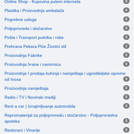
Online Shop - Kupovina putem interneta
0
Plastika i Proizvodnja ambalaže
0
Pogrebne usluge
0
Poljoprivreda i stočarstvo
0
Pošta i Transport putnika i robe
0
Prehrana Pekara Piće Životni stil
2
Proizvodnja Fabrike
0
Proizvodnja hrane i namirnica
0
Proizvodnja I prodaja kuhinja i namještaja i ugostiteljske opreme
od Inoxa
0
Proizvodnja namještaja
0
Radio i TV i Novinski mediji
0
Rent a car | Iznajmljivanje automobila
0
Repromaterijal za poljoprivredu i stočarstvo - Poljoprivredna
apoteka
0
Restorani i Vinarije
0