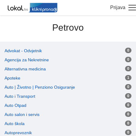
Prijava
Petrovo
Advokat - Odvjetnik
0
Agencija za Nekretnine
0
Alternativna medicina
0
Apoteke
1
Auto | Životno | Penziono Osiguranje
0
Auto i Transport
0
Auto Otpad
0
Auto salon i servis
0
Auto škola
0
Autoprevoznik
0