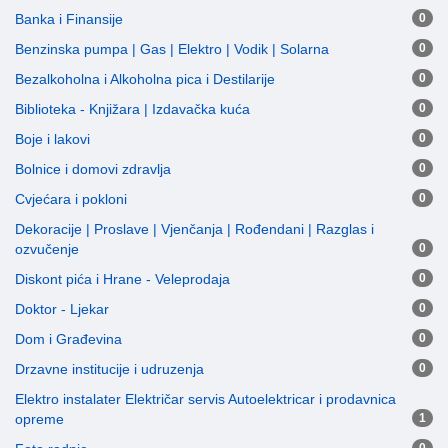
Banka i Finansije
0
Benzinska pumpa | Gas | Elektro | Vodik | Solarna
0
Bezalkoholna i Alkoholna pica i Destilarije
0
Biblioteka - Knjižara | Izdavačka kuća
0
Boje i lakovi
0
Bolnice i domovi zdravlja
0
Cvjećara i pokloni
0
Dekoracije | Proslave | Vjenčanja | Rođendani | Razglas i
ozvučenje
0
Diskont pića i Hrane - Veleprodaja
0
Doktor - Ljekar
0
Dom i Građevina
0
Drzavne institucije i udruzenja
0
Elektro instalater Električar servis Autoelektricar i prodavnica
opreme
1