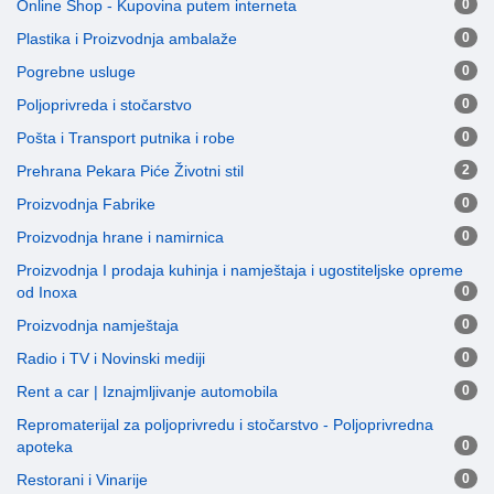
Online Shop - Kupovina putem interneta
0
Plastika i Proizvodnja ambalaže
0
Pogrebne usluge
0
Poljoprivreda i stočarstvo
0
Pošta i Transport putnika i robe
0
Prehrana Pekara Piće Životni stil
2
Proizvodnja Fabrike
0
Proizvodnja hrane i namirnica
0
Proizvodnja I prodaja kuhinja i namještaja i ugostiteljske opreme
od Inoxa
0
Proizvodnja namještaja
0
Radio i TV i Novinski mediji
0
Rent a car | Iznajmljivanje automobila
0
Repromaterijal za poljoprivredu i stočarstvo - Poljoprivredna
apoteka
0
Restorani i Vinarije
0