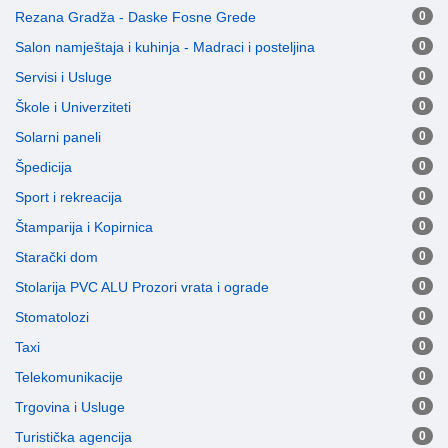
Rezana Gradža - Daske Fosne Grede
0
Salon namještaja i kuhinja - Madraci i posteljina
0
Servisi i Usluge
0
Škole i Univerziteti
0
Solarni paneli
0
Špedicija
0
Sport i rekreacija
0
Štamparija i Kopirnica
0
Starački dom
0
Stolarija PVC ALU Prozori vrata i ograde
0
Stomatolozi
0
Taxi
0
Telekomunikacije
0
Trgovina i Usluge
0
Turistička agencija
0