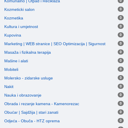
Komunalno | Otpad i Reciklaža
0
Kozmeticki salon
0
Kozmetika
0
Kultura i umjetnost
0
Kupovina
0
Marketing | WEB stranice | SEO Optimizacija | Sigurnost
0
Masaža i fizikalna terapija
0
Mašine i alati
0
Mobiteli
0
Molersko - zidarske usluge
0
Nakit
0
Nauka i obrazovanje
0
Obrada i rezanje kamena - Kamenorezac
0
Obućar | Sajdžija | stari zanati
0
Odjeća - Obuča - HTZ oprema
0