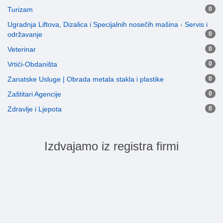
Turizam
0
Ugradnja Liftova, Dizalica i Specijalnih nosečih mašina - Servis i
održavanje
0
Veterinar
0
Vrtići-Obdaništa
0
Zanatske Usluge | Obrada metala stakla i plastike
0
Zaštitari Agencije
0
Zdravlje i Ljepota
0
Izdvajamo iz registra firmi