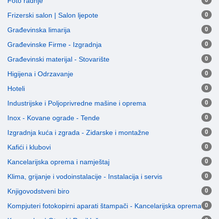
Foto radnje
0
Frizerski salon | Salon ljepote
0
Građevinska limarija
0
Građevinske Firme - Izgradnja
0
Građevinski materijal - Stovarište
0
Higijena i Odrzavanje
0
Hoteli
0
Industrijske i Poljoprivredne mašine i oprema
0
Inox - Kovane ograde - Tende
0
Izgradnja kuća i zgrada - Zidarske i montažne
0
Kafići i klubovi
0
Kancelarijska oprema i namještaj
0
Klima, grijanje i vodoinstalacije - Instalacija i servis
0
Knjigovodstveni biro
0
Kompjuteri fotokopirni aparati štampači - Kancelarijska oprema
0