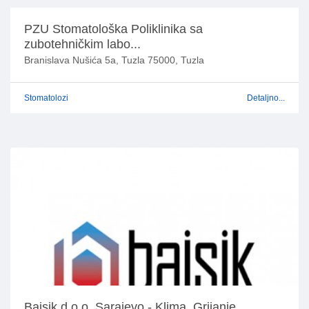
PZU Stomatološka Poliklinika sa
zubotehničkim labo...
Branislava Nušića 5a, Tuzla 75000, Tuzla
Stomatolozi
Detaljno...
Bajsik d.o.o. Sarajevo - Klima, Grijanje,