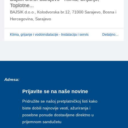
Toplotne...
BAJSIK d.o.o., Kolodvorska br.12, 71000 Sarajevo, Bosna i
Hercegovina, Sarajevo
Klima, grijanje i vodoinstalacije - Instalacija i servis
Detaljno...
Adresa:
Prijavite se na naše novine
Pridružite se našoj pretplatničkoj listi kako
biste dobili najnovije vesti, ažuriranja i
posebne ponude dostavljene direktno u
prijemnom sandučetu