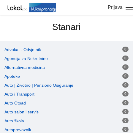
Prijava
Stanari
Advokat - Odvjetnik
0
Agencija za Nekretnine
0
Alternativna medicina
0
Apoteke
0
Auto | Životno | Penziono Osiguranje
0
Auto i Transport
0
Auto Otpad
0
Auto salon i servis
0
Auto škola
0
Autoprevoznik
0