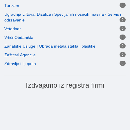
Turizam
0
Ugradnja Liftova, Dizalica i Specijalnih nosečih mašina - Servis i
održavanje
0
Veterinar
0
Vrtići-Obdaništa
0
Zanatske Usluge | Obrada metala stakla i plastike
0
Zaštitari Agencije
0
Zdravlje i Ljepota
0
Izdvajamo iz registra firmi