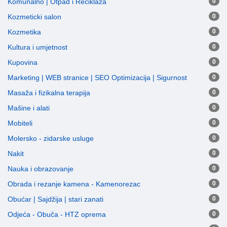
Komunalno | Otpad i Reciklaža
0
Kozmeticki salon
0
Kozmetika
0
Kultura i umjetnost
0
Kupovina
0
Marketing | WEB stranice | SEO Optimizacija | Sigurnost
0
Masaža i fizikalna terapija
0
Mašine i alati
0
Mobiteli
0
Molersko - zidarske usluge
0
Nakit
0
Nauka i obrazovanje
0
Obrada i rezanje kamena - Kamenorezac
0
Obućar | Sajdžija | stari zanati
0
Odjeća - Obuča - HTZ oprema
0