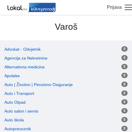
Prijava
Varoš
Advokat - Odvjetnik
0
Agencija za Nekretnine
0
Alternativna medicina
0
Apoteke
0
Auto | Životno | Penziono Osiguranje
0
Auto i Transport
0
Auto Otpad
0
Auto salon i servis
0
Auto škola
0
Autoprevoznik
0