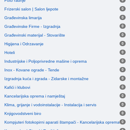
Foto radnje
0
Frizerski salon | Salon ljepote
0
Građevinska limarija
0
Građevinske Firme - Izgradnja
0
Građevinski materijal - Stovarište
0
Higijena i Odrzavanje
0
Hoteli
0
Industrijske i Poljoprivredne mašine i oprema
0
Inox - Kovane ograde - Tende
0
Izgradnja kuća i zgrada - Zidarske i montažne
0
Kafići i klubovi
0
Kancelarijska oprema i namještaj
0
Klima, grijanje i vodoinstalacije - Instalacija i servis
0
Knjigovodstveni biro
0
Kompjuteri fotokopirni aparati štampači - Kancelarijska oprema
0