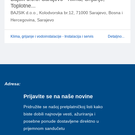
Toplotne...
BAJSIK d.o.o., Kolodvorska br.12, 71000 Sarajevo, Bosna i
Hercegovina, Sarajevo
Klima, grijanje i vodoinstalacije - Instalacija i servis
Detaljno...
Adresa:
Prijavite se na naše novine
Pridružite se našoj pretplatničkoj listi kako
biste dobili najnovije vesti, ažuriranja i
posebne ponude dostavljene direktno u
prijemnom sandučetu