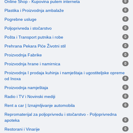
Online Shop - Kupovina putem interneta
0
Plastika i Proizvodnja ambalaže
0
Pogrebne usluge
0
Poljoprivreda i stočarstvo
0
Pošta i Transport putnika i robe
0
Prehrana Pekara Piće Životni stil
0
Proizvodnja Fabrike
0
Proizvodnja hrane i namirnica
0
Proizvodnja I prodaja kuhinja i namještaja i ugostiteljske opreme
od Inoxa
0
Proizvodnja namještaja
0
Radio i TV i Novinski mediji
0
Rent a car | Iznajmljivanje automobila
0
Repromaterijal za poljoprivredu i stočarstvo - Poljoprivredna
apoteka
0
Restorani i Vinarije
0