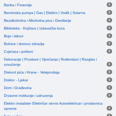
Banka i Finansije
0
Benzinska pumpa | Gas | Elektro | Vodik | Solarna
0
Bezalkoholna i Alkoholna pica i Destilarije
0
Biblioteka - Knjižara | Izdavačka kuća
0
Boje i lakovi
0
Bolnice i domovi zdravlja
0
Cvjećara i pokloni
0
Dekoracije | Proslave | Vjenčanja | Rođendani | Razglas i
ozvučenje
0
Diskont pića i Hrane - Veleprodaja
0
Doktor - Ljekar
0
Dom i Građevina
0
Drzavne institucije i udruzenja
0
Elektro instalater Električar servis Autoelektricar i prodavnica
opreme
0