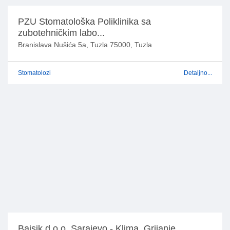
PZU Stomatološka Poliklinika sa
zubotehničkim labo...
Branislava Nušića 5a, Tuzla 75000, Tuzla
Stomatolozi
Detaljno...
Bajsik d.o.o. Sarajevo - Klima, Grijanje,