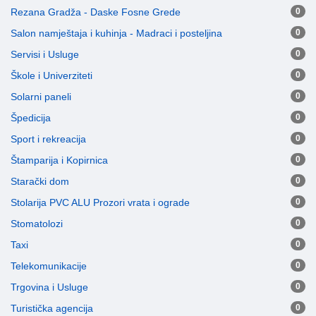
Rezana Gradža - Daske Fosne Grede
0
Salon namještaja i kuhinja - Madraci i posteljina
0
Servisi i Usluge
0
Škole i Univerziteti
0
Solarni paneli
0
Špedicija
0
Sport i rekreacija
0
Štamparija i Kopirnica
0
Starački dom
0
Stolarija PVC ALU Prozori vrata i ograde
0
Stomatolozi
0
Taxi
0
Telekomunikacije
0
Trgovina i Usluge
0
Turistička agencija
0