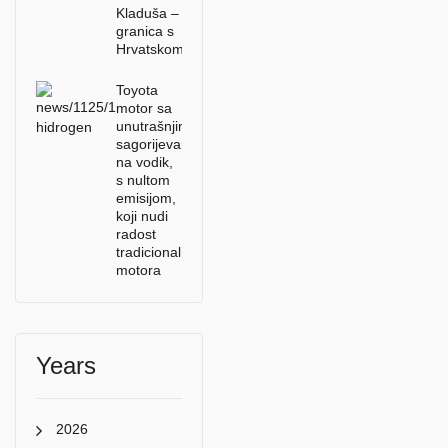
Kladuša –
granica s
Hrvatskom
Toyota
motor sa
unutrašnjim
sagorijevanjem
na vodik,
s nultom
emisijom,
koji nudi
radost
tradicionalnih
motora
Years
2026