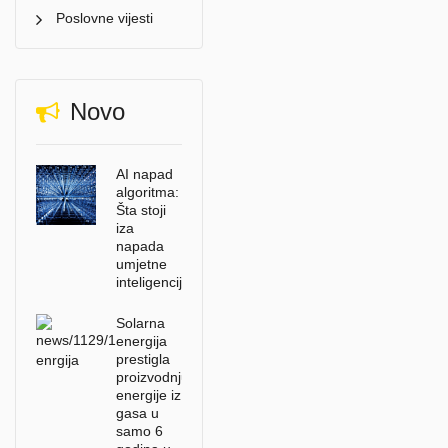
Poslovne vijesti
Novo
AI napad
algoritma:
Šta stoji
iza
napada
umjetne
inteligencije?
Solarna
energija
prestigla
proizvodnju
energije iz
gasa u
samo 6