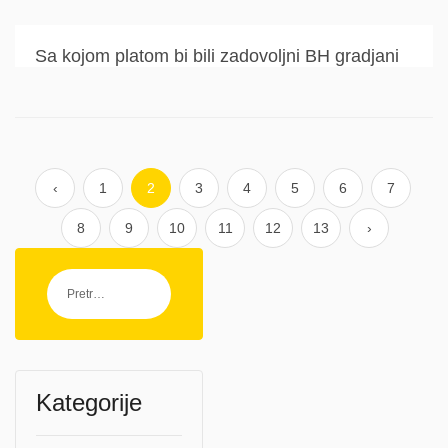
Sa kojom platom bi bili zadovoljni BH gradjani
‹
1
2
3
4
5
6
7
8
9
10
11
12
13
›
Kategorije