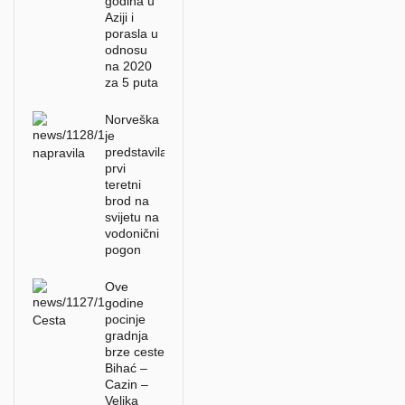
godina u
Aziji i
porasla u
odnosu
na 2020
za 5 puta
Norveška
je
predstavila
prvi
teretni
brod na
svijetu na
vodonični
pogon
Ove
godine
pocinje
gradnja
brze ceste
Bihać –
Cazin –
Velika