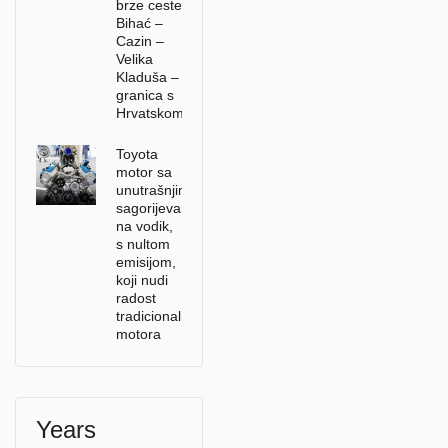
brze ceste
Bihać –
Cazin –
Velika
Kladuša –
granica s
Hrvatskom
Toyota
motor sa
unutrašnjim
sagorijevanjem
na vodik,
s nultom
emisijom,
koji nudi
radost
tradicionalnih
motora
Years