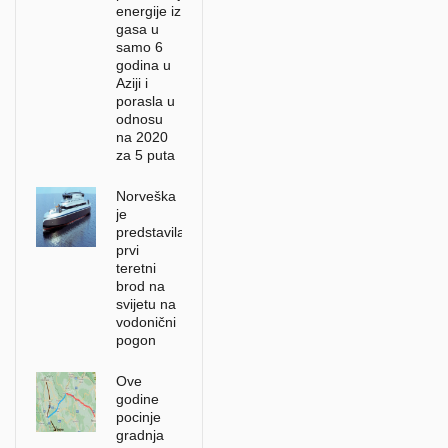
energije iz
gasa u
samo 6
godina u
Aziji i
porasla u
odnosu
na 2020
za 5 puta
Norveška
je
predstavila
prvi
teretni
brod na
svijetu na
vodonični
pogon
Ove
godine
pocinje
gradnja