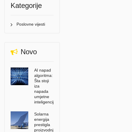
Kategorije
Poslovne vijesti
Novo
AI napad
algoritma:
Šta stoji
iza
napada
umjetne
inteligencije?
Solarna
energija
prestigla
proizvodnju