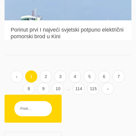
Porinut prvi I najveći svjetski potpuno električni
pomorski brod u Kini
‹
1
2
3
4
5
6
7
...
8
9
10
114
115
›