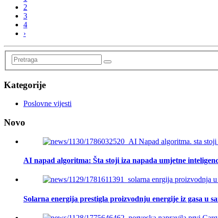
2
3
4
›
Kategorije
Poslovne vijesti
Novo
AI napad algoritma: Šta stoji iza napada umjetne inteligenc
Solarna energija prestigla proizvodnju energije iz gasa u s