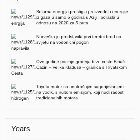
Solarna energija prestigla proizvodnju energije
iz gasa u samo 6 godina u Aziji i porasla u
odnosu na 2020 za 5 puta
Norveška je predstavila prvi teretni brod na
svijetu na vodonični pogon
Ove godine pocinje gradnja brze ceste Bihać –
Cazin – Velika Kladuša – granica s Hrvatskom
Toyota motor sa unutrašnjim sagorijevanjem
na vodik, s nultom emisijom, koji nudi radost
tradicionalnih motora
Years