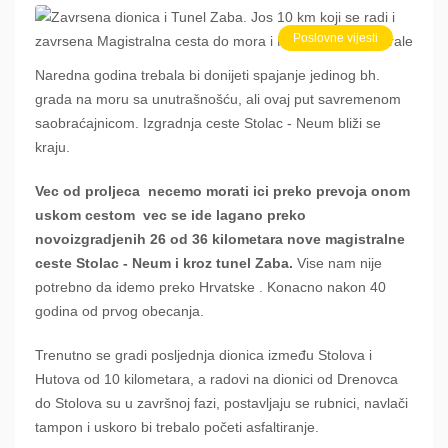
Poslovne vijesti
Naredna godina trebala bi donijeti spajanje jedinog bh.
grada na moru sa unutrašnošću, ali ovaj put savremenom
saobraćajnicom. Izgradnja ceste Stolac - Neum bliži se
kraju.
Vec od proljeca necemo morati ici preko prevoja onom
uskom cestom vec se ide lagano preko
novoizgradjenih 26 od 36 kilometara nove magistralne
ceste Stolac - Neum i kroz tunel Zaba.
Vise nam nije
potrebno da idemo preko Hrvatske . Konacno nakon 40
godina od prvog obecanja.
Trenutno se gradi posljednja dionica između Stolova i
Hutova od 10 kilometara, a radovi na dionici od Drenovca
do Stolova su u završnoj fazi, postavljaju se rubnici, navlači
tampon i uskoro bi trebalo početi asfaltiranje.