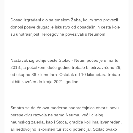
Dosad izgrađeni dio sa tunelom Žaba, kojim smo provezli
donosi posve drugačije iskustvo od dosadašnjih cesta koje
su unutrašnjost Hercegovine povezivali s Neumom.
Nastavak izgradnje ceste Stolac - Neum počeo je u martu
2018., a početkom iduće godine trebalo bi biti završeno 26,
od ukupno 36 kilometara. Ostatak od 10 kilometara trebao
bi biti završen do kraja 2021. godine.
Smatra se da će ova moderna saobraćajnica otvoriti novu
perspektivu razvoja ne samo Neuma, već i cijelog
neumskog zaleđa, kao i Stoca, gradića koji ima izvanredan,
ali nedovoljno iskorišten turistički potencijal. Stolac ovako