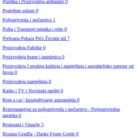
Plastika i Proizvodnja ambalaže
0
Pogrebne usluge
0
Poljoprivreda i stočarstvo
1
Pošta i Transport putnika i robe
0
Prehrana Pekara Piće Životni stil
7
Proizvodnja Fabrike
0
Proizvodnja hrane i namirnica
0
Proizvodnja I prodaja kuhinja i namještaja i ugostiteljske opreme od
Inoxa
0
Proizvodnja namještaja
0
Radio i TV i Novinski mediji
0
Rent a car | Iznajmljivanje automobila
0
Repromaterijal za poljoprivredu i stočarstvo - Poljoprivredna
apoteka
0
Restorani i Vinarije
5
Rezana Gradža - Daske Fosne Grede
0