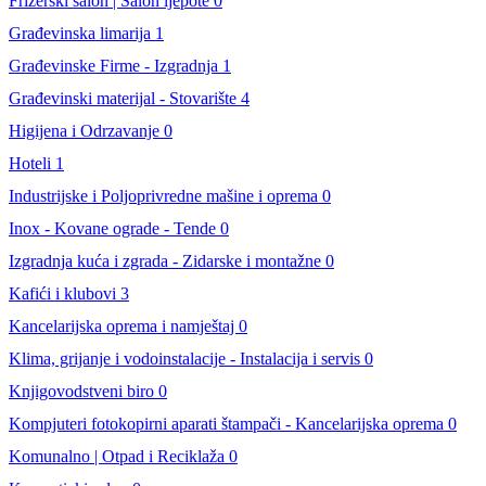
Frizerski salon | Salon ljepote
0
Građevinska limarija
1
Građevinske Firme - Izgradnja
1
Građevinski materijal - Stovarište
4
Higijena i Odrzavanje
0
Hoteli
1
Industrijske i Poljoprivredne mašine i oprema
0
Inox - Kovane ograde - Tende
0
Izgradnja kuća i zgrada - Zidarske i montažne
0
Kafići i klubovi
3
Kancelarijska oprema i namještaj
0
Klima, grijanje i vodoinstalacije - Instalacija i servis
0
Knjigovodstveni biro
0
Kompjuteri fotokopirni aparati štampači - Kancelarijska oprema
0
Komunalno | Otpad i Reciklaža
0