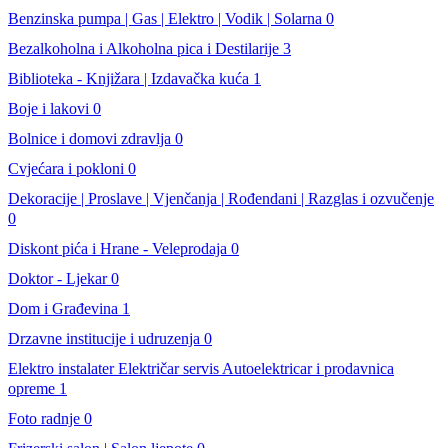
Benzinska pumpa | Gas | Elektro | Vodik | Solarna
0
Bezalkoholna i Alkoholna pica i Destilarije
3
Biblioteka - Knjižara | Izdavačka kuća
1
Boje i lakovi
0
Bolnice i domovi zdravlja
0
Cvjećara i pokloni
0
Dekoracije | Proslave | Vjenčanja | Rođendani | Razglas i ozvučenje
0
Diskont pića i Hrane - Veleprodaja
0
Doktor - Ljekar
0
Dom i Građevina
1
Drzavne institucije i udruzenja
0
Elektro instalater Električar servis Autoelektricar i prodavnica
opreme
1
Foto radnje
0