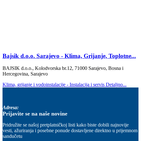
Bajsik d.o.o. Sarajevo - Klima, Grijanje, Toplotne...
BAJSIK d.o.o., Kolodvorska br.12, 71000 Sarajevo, Bosna i
Hercegovina, Sarajevo
Klima, grijanje i vodoinstalacije - Instalacija i servis
Detaljno...
Adresa:
Prijavite se na naše novine
Pridružite se našoj pretplatničkoj listi kako biste dobili najnovije
vesti, ažuriranja i posebne ponude dostavljene direktno u prijemnom
sandučetu