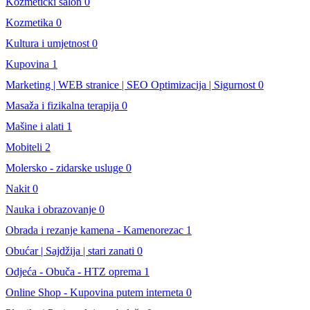
Kozmeticki salon
0
Kozmetika
0
Kultura i umjetnost
0
Kupovina
1
Marketing | WEB stranice | SEO Optimizacija | Sigurnost
0
Masaža i fizikalna terapija
0
Mašine i alati
1
Mobiteli
2
Molersko - zidarske usluge
0
Nakit
0
Nauka i obrazovanje
0
Obrada i rezanje kamena - Kamenorezac
1
Obućar | Sajdžija | stari zanati
0
Odjeća - Obuča - HTZ oprema
1
Online Shop - Kupovina putem interneta
0