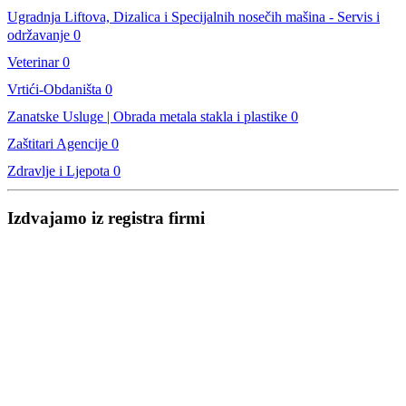
Ugradnja Liftova, Dizalica i Specijalnih nosečih mašina - Servis i
održavanje
0
Veterinar
0
Vrtići-Obdaništa
0
Zanatske Usluge | Obrada metala stakla i plastike
0
Zaštitari Agencije
0
Zdravlje i Ljepota
0
Izdvajamo iz registra firmi