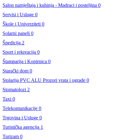
Salon namještaja i kuhinja - Madraci i posteljina
0
Servisi i Usluge
0
Škole i Univerziteti
0
Solarni paneli
0
Špedicija
2
Sport i rekreacija
0
Štamparija i Kopirnica
0
Starački dom
0
Stolarija PVC ALU Prozori vrata i ograde
0
Stomatolozi
2
Taxi
0
Telekomunikacije
0
Trgovina i Usluge
0
Turistička agencija
1
Turizam
0