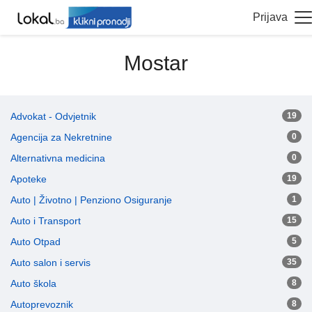
Prijava
Mostar
Advokat - Odvjetnik
19
Agencija za Nekretnine
0
Alternativna medicina
0
Apoteke
19
Auto | Životno | Penziono Osiguranje
1
Auto i Transport
15
Auto Otpad
5
Auto salon i servis
35
Auto škola
8
Autoprevoznik
8