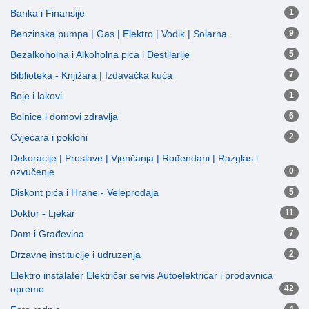
Banka i Finansije
1
Benzinska pumpa | Gas | Elektro | Vodik | Solarna
9
Bezalkoholna i Alkoholna pica i Destilarije
5
Biblioteka - Knjižara | Izdavačka kuća
7
Boje i lakovi
1
Bolnice i domovi zdravlja
6
Cvjećara i pokloni
2
Dekoracije | Proslave | Vjenčanja | Rođendani | Razglas i
ozvučenje
0
Diskont pića i Hrane - Veleprodaja
5
Doktor - Ljekar
11
Dom i Građevina
7
Drzavne institucije i udruzenja
2
Elektro instalater Električar servis Autoelektricar i prodavnica
opreme
42