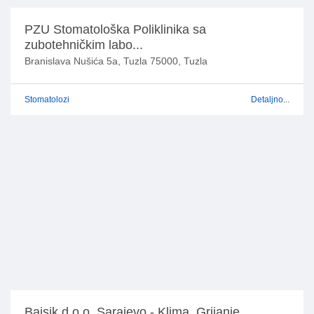
PZU Stomatološka Poliklinika sa
zubotehničkim labo...
Branislava Nušića 5a, Tuzla 75000, Tuzla
Stomatolozi
Detaljno...
Bajsik d.o.o. Sarajevo - Klima, Grijanje,