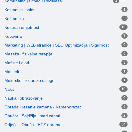
Komunalno | Otpad i Reciklaža
1
Kozmeticki salon
1
Kozmetika
5
Kultura i umjetnost
10
Kupovina
7
Marketing | WEB stranice | SEO Optimizacija | Sigurnost
0
Masaža i fizikalna terapija
0
Mašine i alati
3
Mobiteli
1
Molersko - zidarske usluge
1
Nakit
10
Nauka i obrazovanje
0
Obrada i rezanje kamena - Kamenorezac
6
Obućar | Sajdžija | stari zanati
2
Odjeća - Obuča - HTZ oprema
54