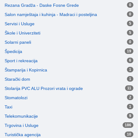
Rezana Gradža - Daske Fosne Grede
0
Salon namještaja i kuhinja - Madraci i posteljina
0
Servisi i Usluge
5
Škole i Univerziteti
5
Solarni paneli
0
Špedicija
19
Sport i rekreacija
6
Štamparija i Kopirnica
1
Starački dom
1
Stolarija PVC ALU Prozori vrata i ograde
11
Stomatolozi
2
Taxi
1
Telekomunikacije
9
Trgovina i Usluge
186
Turistička agencija
10