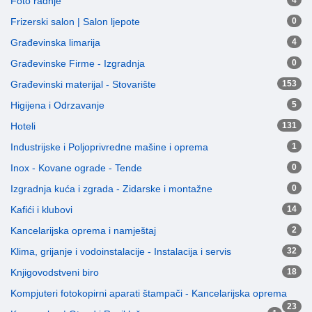
Foto radnje
4
Frizerski salon | Salon ljepote
0
Građevinska limarija
4
Građevinske Firme - Izgradnja
0
Građevinski materijal - Stovarište
153
Higijena i Odrzavanje
5
Hoteli
131
Industrijske i Poljoprivredne mašine i oprema
1
Inox - Kovane ograde - Tende
0
Izgradnja kuća i zgrada - Zidarske i montažne
0
Kafići i klubovi
14
Kancelarijska oprema i namještaj
2
Klima, grijanje i vodoinstalacije - Instalacija i servis
32
Knjigovodstveni biro
18
Kompjuteri fotokopirni aparati štampači - Kancelarijska oprema
23