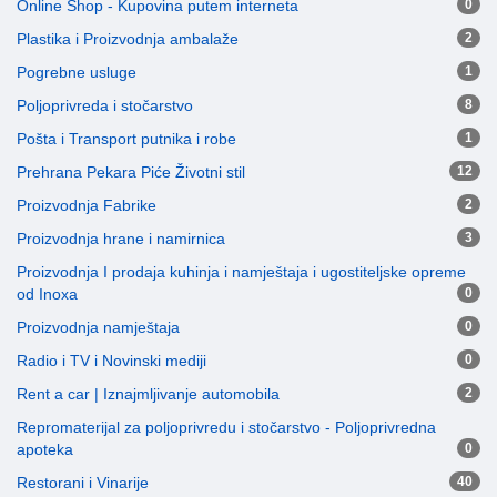
Online Shop - Kupovina putem interneta
0
Plastika i Proizvodnja ambalaže
2
Pogrebne usluge
1
Poljoprivreda i stočarstvo
8
Pošta i Transport putnika i robe
1
Prehrana Pekara Piće Životni stil
12
Proizvodnja Fabrike
2
Proizvodnja hrane i namirnica
3
Proizvodnja I prodaja kuhinja i namještaja i ugostiteljske opreme
od Inoxa
0
Proizvodnja namještaja
0
Radio i TV i Novinski mediji
0
Rent a car | Iznajmljivanje automobila
2
Repromaterijal za poljoprivredu i stočarstvo - Poljoprivredna
apoteka
0
Restorani i Vinarije
40