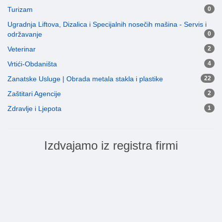
Turizam
0
Ugradnja Liftova, Dizalica i Specijalnih nosečih mašina - Servis i
održavanje
0
Veterinar
2
Vrtići-Obdaništa
4
Zanatske Usluge | Obrada metala stakla i plastike
22
Zaštitari Agencije
2
Zdravlje i Ljepota
1
Izdvajamo iz registra firmi