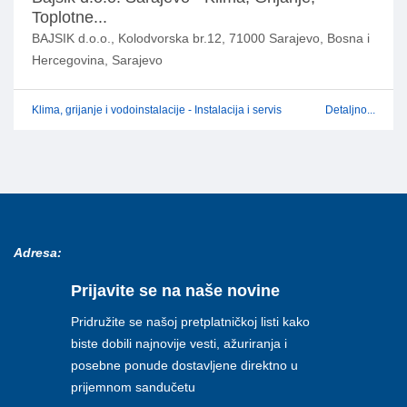
Toplotne...
BAJSIK d.o.o., Kolodvorska br.12, 71000 Sarajevo, Bosna i
Hercegovina, Sarajevo
Klima, grijanje i vodoinstalacije - Instalacija i servis
Detaljno...
Adresa:
Prijavite se na naše novine
Pridružite se našoj pretplatničkoj listi kako
biste dobili najnovije vesti, ažuriranja i
posebne ponude dostavljene direktno u
prijemnom sandučetu