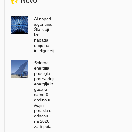
Novo
AI napad
algoritma:
Šta stoji
iza
napada
umjetne
inteligencije?
Solarna
energija
prestigla
proizvodnju
energije iz
gasa u
samo 6
godina u
Aziji i
porasla u
odnosu
na 2020
za 5 puta