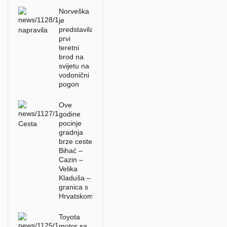
Norveška
je
predstavila
prvi
teretni
brod na
svijetu na
vodonični
pogon
Ove
godine
pocinje
gradnja
brze ceste
Bihać –
Cazin –
Velika
Kladuša –
granica s
Hrvatskom
Toyota
motor sa