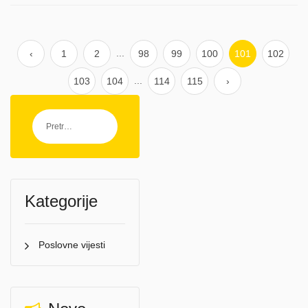
...
‹
1
2
98
99
100
101
102
...
103
104
114
115
›
Kategorije
Poslovne vijesti