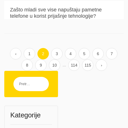
Zašto mladi sve vise napuštaju pametne
telefone u korist prijašnje tehnologije?
‹
1
2
3
4
5
6
7
...
8
9
10
114
115
›
Kategorije