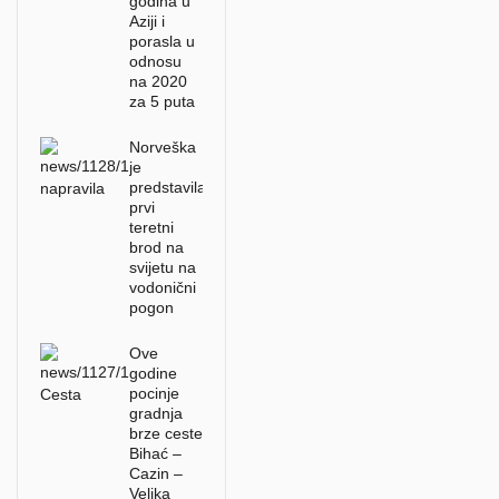
godina u
Aziji i
porasla u
odnosu
na 2020
za 5 puta
Norveška
je
predstavila
prvi
teretni
brod na
svijetu na
vodonični
pogon
Ove
godine
pocinje
gradnja
brze ceste
Bihać –
Cazin –
Velika