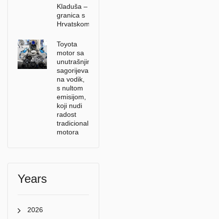
Kladuša –
granica s
Hrvatskom
Toyota
motor sa
unutrašnjim
sagorijevanjem
na vodik,
s nultom
emisijom,
koji nudi
radost
tradicionalnih
motora
Years
2026