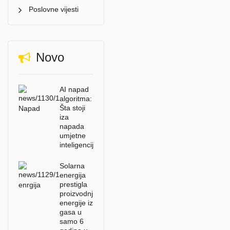
Poslovne vijesti
Novo
AI napad
algoritma:
Šta stoji
iza
napada
umjetne
inteligencije?
Solarna
energija
prestigla
proizvodnju
energije iz
gasa u
samo 6