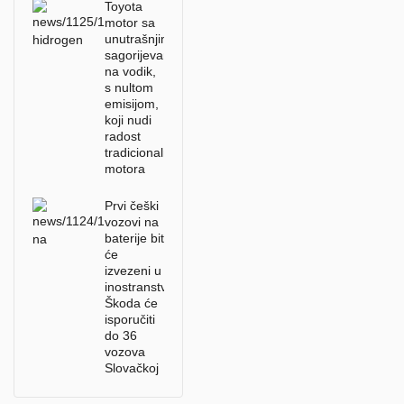
Toyota
motor sa
unutrašnjim
sagorijevanjem
na vodik,
s nultom
emisijom,
koji nudi
radost
tradicionalnih
motora
Prvi češki
vozovi na
baterije bit
će
izvezeni u
inostranstvo.
Škoda će
isporučiti
do 36
vozova
Slovačkoj