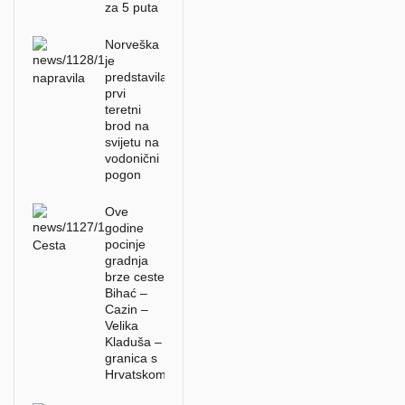
za 5 puta
Norveška
je
predstavila
prvi
teretni
brod na
svijetu na
vodonični
pogon
Ove
godine
pocinje
gradnja
brze ceste
Bihać –
Cazin –
Velika
Kladuša –
granica s
Hrvatskom