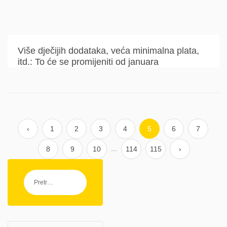
Više dječijih dodataka, veća minimalna plata,
itd.: To će se promijeniti od januara
‹
1
2
3
4
5
6
7
...
8
9
10
114
115
›