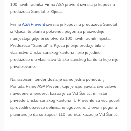
100 novih radnika Firma ASA prevent izvrsila je kupovinu
preduzeca Sanotaf iz Kljuca.
Firma
ASA Prevent
izvrsila je kupovinu preduzeca Sanotaf
iz Ključa, te planira pokrenuti pogon za proizvodnju
namjestaja gdje bi se otvorilo 100 novih radnih mjesta.
Preduzece “Sanotaf“ iz Kljuca je prije prodaje bilo u
vlasnistvu Unsko-sanskog kantona i bilo je jedino
preduzece u u vlasnistvu Unsko-sanskog kantona koje nije
privatizovano.
Na raspisani tender dosla je samo jedna ponuda, tj.
Ponuda Firme ASA Prevent koje je ispunjavala sve uslove
navedene u tenderu, kazao je za Vid Šantić, ministar
privrede Unsko-sanskog kantona. U Preventu su vec poceli
sprovoditi obaveze definisane ugovorom. U ovom pogonu
planirano je da se zaposli 110 radnika, kazao je Vid Šantić.