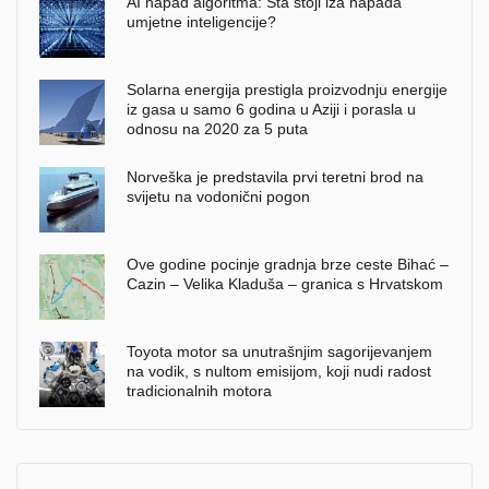
AI napad algoritma: Šta stoji iza napada
umjetne inteligencije?
Solarna energija prestigla proizvodnju energije
iz gasa u samo 6 godina u Aziji i porasla u
odnosu na 2020 za 5 puta
Norveška je predstavila prvi teretni brod na
svijetu na vodonični pogon
Ove godine pocinje gradnja brze ceste Bihać –
Cazin – Velika Kladuša – granica s Hrvatskom
Toyota motor sa unutrašnjim sagorijevanjem
na vodik, s nultom emisijom, koji nudi radost
tradicionalnih motora