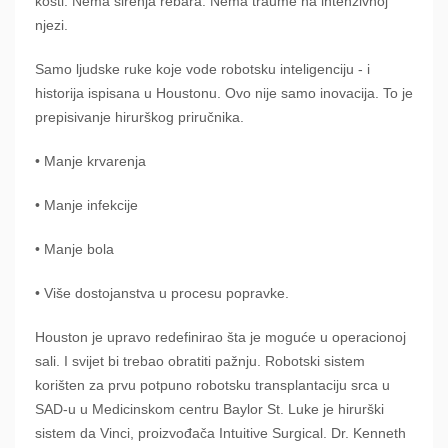
kosti. Nema širenja rebara. Nema traume na intenzivnoj
njezi.
Samo ljudske ruke koje vode robotsku inteligenciju - i
historija ispisana u Houstonu. Ovo nije samo inovacija. To je
prepisivanje hirurškog priručnika.
• Manje krvarenja
• Manje infekcije
• Manje bola
• Više dostojanstva u procesu popravke.
Houston je upravo redefinirao šta je moguće u operacionoj
sali. I svijet bi trebao obratiti pažnju. Robotski sistem
korišten za prvu potpuno robotsku transplantaciju srca u
SAD-u u Medicinskom centru Baylor St. Luke je hirurški
sistem da Vinci, proizvođača Intuitive Surgical. Dr. Kenneth