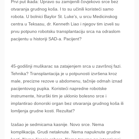
Prvi put ikada: Upravo su zamijenili čovjekovo srce bez
otvaranja grudnog koša. I to su učinili koristeći samo
robota. U bolnici Baylor St. Luke's, u srcu Medicinskog
centra u Teksasu, dr. Kenneth Liao i njegov tim izveli su
prvu potpuno robotsku transplantaciju srca na odraslom
pacijentu u historiji SAD-a. Pacijent?
45-godišnji muškarac sa zatajenjem srca u završnoj fazi.
Tehnika? Transplantacija je u potpunosti izvršena kroz
male, precizne rezove u abdomenu, tačnije odmah iznad
pacijentovog pupka. Koristeći napredne robotske
instrumente, hirurški tim je uklonio bolesno srce i
implantirao donorski organ bez otvaranja grudnog koša ili
lomljenja grudne kosti. Rezultat?
Izašao je sedmicama kasnije. Novo srce. Nema
komplikacija. Grudi netaknute. Nema napuknute grudne