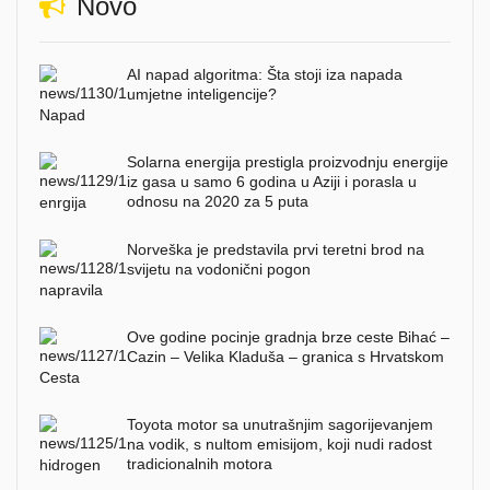
Novo
AI napad algoritma: Šta stoji iza napada
umjetne inteligencije?
Solarna energija prestigla proizvodnju energije
iz gasa u samo 6 godina u Aziji i porasla u
odnosu na 2020 za 5 puta
Norveška je predstavila prvi teretni brod na
svijetu na vodonični pogon
Ove godine pocinje gradnja brze ceste Bihać –
Cazin – Velika Kladuša – granica s Hrvatskom
Toyota motor sa unutrašnjim sagorijevanjem
na vodik, s nultom emisijom, koji nudi radost
tradicionalnih motora