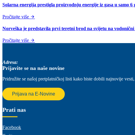
Solarna energija prestigla proizvodnju energije iz gasa u samo 6 
Pročitajte više
Norveška je predstavila prvi teretni brod na svijetu na vodoničn
Pročitajte više
Adresa:
Prijavite se na naše novine
Pridružite se našoj pretplatničkoj listi kako biste dobili najnovije ve
Prijava na E-Novine
Prati nas
Facebook