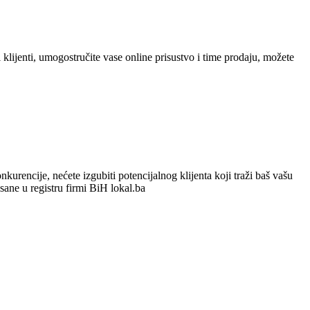
 klijenti, umogostručite vase online prisustvo i time prodaju, možete
urencije, nećete izgubiti potencijalnog klijenta koji traži baš vašu
isane u registru firmi BiH lokal.ba