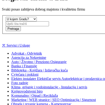
Svaki posao zahtijeva dobrog majstora i kvalitetnu firmu
Pretraga
Servisi i Usluge
Advokat - Odvjetnik
Agencija za Nekretnine
Auto | Životno | Penziono Osiguranje
Banka i Finansije
Biblioteka - Knjižara | Izdavačka kuća
Cvjećara i pokloni
Elektro instalater Električar servis Autoelektricar i prodavnica
Foto radnje
Klima, grijanje i vodoinstalacije - Instalacija i servis
Knjigovodstveni biro
Komunalno | Otpad i Reciklaža
Marketing | WEB stranice | SEO Optimizacija | Sigurnost
Obrada i rezanje kamena - Kamenorezac