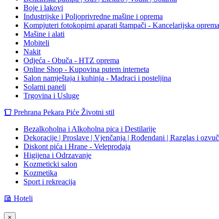
Boje i lakovi
Industrijske i Poljoprivredne mašine i oprema
Kompjuteri fotokopirni aparati štampači - Kancelarijska oprem
Mašine i alati
Mobiteli
Nakit
Odjeća - Obuča - HTZ oprema
Online Shop - Kupovina putem interneta
Salon namještaja i kuhinja - Madraci i posteljina
Solarni paneli
Trgovina i Usluge
Prehrana Pekara Piće Životni stil
Bezalkoholna i Alkoholna pica i Destilarije
Dekoracije | Proslave | Vjenčanja | Rođendani | Razglas i ozvu
Diskont pića i Hrane - Veleprodaja
Higijena i Odrzavanje
Kozmeticki salon
Kozmetika
Sport i rekreacija
Hoteli
×