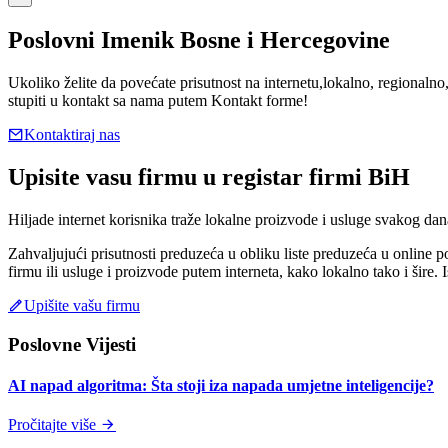
Poslovni Imenik Bosne i Hercegovine
Ukoliko želite da povećate prisutnost na internetu,lokalno, regionalno,
stupiti u kontakt sa nama putem Kontakt forme!
Kontaktiraj nas
Upisite vasu firmu u registar firmi BiH
Hiljade internet korisnika traže lokalne proizvode i usluge svakog dan
Zahvaljujući prisutnosti preduzeća u obliku liste preduzeća u online 
firmu ili usluge i proizvode putem interneta, kako lokalno tako i šire.
Upišite vašu firmu
Poslovne Vijesti
AI napad algoritma: Šta stoji iza napada umjetne inteligencije?
Pročitajte više