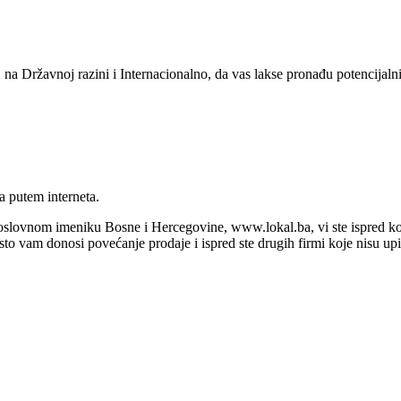
 na Državnoj razini i Internacionalno, da vas lakse pronađu potencijalni
a putem interneta.
poslovnom imeniku Bosne i Hercegovine, www.lokal.ba, vi ste ispred konk
 Isto vam donosi povećanje prodaje i ispred ste drugih firmi koje nisu up