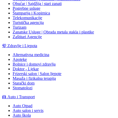
Obućar | Sajdžija | stari zanati
Pogrebne usluge
Štamparija i Kopirnica
Telekomunikacije
Turistička agencija
Turizam
Zanatske Usluge | Obrada metala stakla i plastike
Zaštitari Agencije
Zdravlje i Ljepota
Alternativna medicina
Apoteke
Bolnice i domovi zdravlja
Doktor - Ljekar
Frizerski salon | Salon ljepote
Masaža i fizikalna terapija
Starački dom
Stomatolozi
Auto i Transport
Auto Otpad
Auto salon i servis
Auto škola