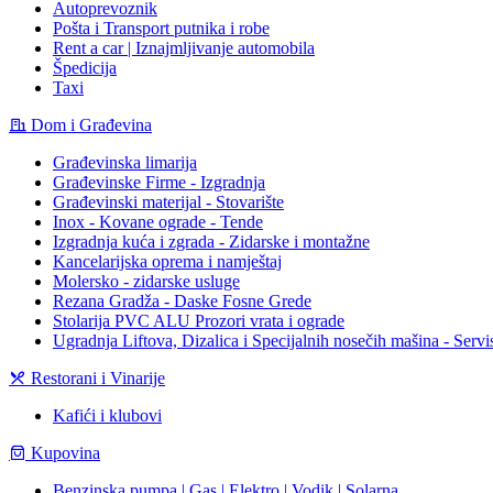
Autoprevoznik
Pošta i Transport putnika i robe
Rent a car | Iznajmljivanje automobila
Špedicija
Taxi
Dom i Građevina
Građevinska limarija
Građevinske Firme - Izgradnja
Građevinski materijal - Stovarište
Inox - Kovane ograde - Tende
Izgradnja kuća i zgrada - Zidarske i montažne
Kancelarijska oprema i namještaj
Molersko - zidarske usluge
Rezana Gradža - Daske Fosne Grede
Stolarija PVC ALU Prozori vrata i ograde
Ugradnja Liftova, Dizalica i Specijalnih nosečih mašina - Servi
Restorani i Vinarije
Kafići i klubovi
Kupovina
Benzinska pumpa | Gas | Elektro | Vodik | Solarna